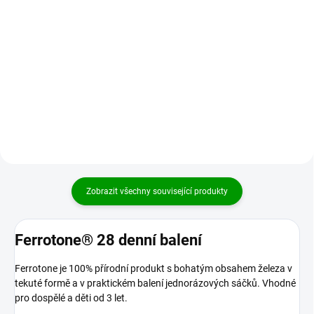
Do košíku
Kombinace bylin a hub k podpoře
funkcí Ledvin podle čínské
Kombinace bylin a hub
medicíny. Recept MyKidney
harmonizující trávení a žaludek.
vychází volně ze směsi You Gui
Stomachikum. Moderní směs pro
Wan s důrazem na...
uspěchaného člověka, který nemá
čas se zastavit,...
Zobrazit všechny související produkty
Ferrotone® 28 denní balení
Ferrotone je 100% přírodní produkt s bohatým obsahem železa v
tekuté formě a v praktickém balení jednorázových sáčků. Vhodné
pro dospělé a děti od 3 let.