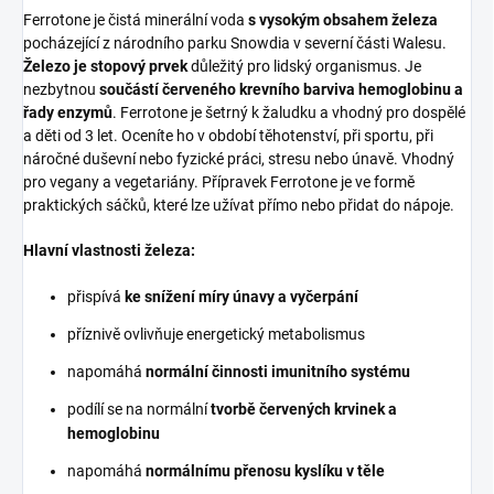
Ferrotone je čistá minerální voda
s vysokým obsahem železa
pocházející z národního parku Snowdia v severní části Walesu.
Železo je stopový prvek
důležitý pro lidský organismus. Je
nezbytnou
součástí červeného krevního barviva hemoglobinu a
řady enzymů
. Ferrotone je šetrný k žaludku a vhodný pro dospělé
a děti od 3 let. Oceníte ho v období těhotenství, při sportu, při
náročné duševní nebo fyzické práci, stresu nebo únavě. Vhodný
pro vegany a vegetariány. Přípravek Ferrotone je ve formě
praktických sáčků, které lze užívat přímo nebo přidat do nápoje.
Hlavní vlastnosti železa:
přispívá
ke snížení míry únavy a vyčerpání
příznivě ovlivňuje energetický metabolismus
napomáhá
normální činnosti imunitního systému
podílí se na normální
tvorbě červených krvinek a
hemoglobinu
napomáhá
normálnímu přenosu kyslíku v těle