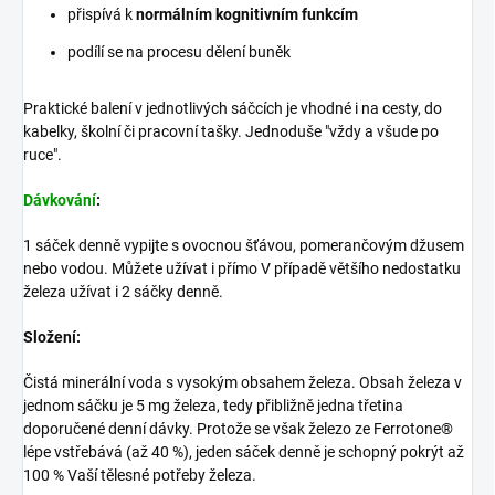
přispívá k
normálním kognitivním funkcím
podílí se na procesu dělení buněk
Praktické balení v jednotlivých sáčcích je vhodné i na cesty, do
kabelky, školní či pracovní tašky. Jednoduše "vždy a všude po
ruce".
Dávkování
:
1 sáček denně vypijte s ovocnou šťávou, pomerančovým džusem
nebo vodou. Můžete užívat i přímo V případě většího nedostatku
železa užívat i 2 sáčky denně.
Složení:
Čistá minerální voda s vysokým obsahem železa. Obsah železa v
jednom sáčku je 5 mg železa, tedy přibližně jedna třetina
doporučené denní dávky. Protože se však železo ze Ferrotone®
lépe vstřebává (až 40 %), jeden sáček denně je schopný pokrýt až
100 % Vaší tělesné potřeby železa.