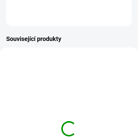
DETAILNÍ INFORMACE
ZEPTAT SE
HLÍDAT
Související produkty
MY-KIDNEY
MY-STOMACH
SKLADEM
SKLADEM
MyTao MyKidney -
MyTao MyStomach -
podpora ledvin 90 kapslí
podpora trávení 90
kapslí
690 Kč
690 Kč
Do košíku