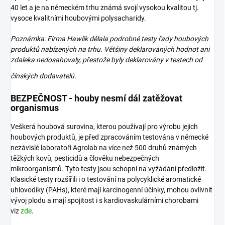
40 let a je na německém trhu známá svojí vysokou kvalitou tj.
vysoce kvalitními houbovými polysacharidy.
Poznámka: Firma Hawlik dělala podrobné testy řady houbových
produktů nabízených na trhu. Většiny deklarovaných hodnot ani
zdaleka nedosahovaly, přestože byly deklarovány v testech od
čínských
dodavatelů.
BEZPEČNOST - houby nesmí dál zatěžovat
organismus
Veškerá houbová surovina, kterou používají pro výrobu jejich
houbových produktů, je před zpracováním testována v německé
nezávislé laboratoři Agrolab na více než 500 druhů známých
těžkých kovů, pesticidů a člověku nebezpečných
mikroorganismů. Tyto testy jsou schopni na vyžádání předložit.
Klasické testy rozšířili i o testování na polycyklické aromatické
uhlovodíky (PAHs), které mají karcinogenní účinky, mohou ovlivnit
vývoj plodu a mají spojitost i s kardiovaskulárními chorobami
viz
zde
.