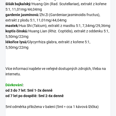
šišák bajkalský
/Huang Qin (Rad. Scutellariae), extrakt z kořene
5:1, 11,01mg/44,04mg
gardenie jasmínová
/Zhi Zi (Gardeniae jasminoidis fructus),
extrakt z plodu 5:1, 11,01mg/44,04mg
mastek
/Hua Shi (Talcum), extrakt z mastku 5:1, 7,34mg/29,36mg
koptis čínská
/Huang Lian (Rhiz. Coptidis), extrakt z oddenku 5:1,
5,50mg/22mg
lékořice lysá/
Glycyrrhiza glabra, extrakt z kořene 5:1,
5,50mg/22mg
Více informací najdete ve veřejně dostupných zdrojích, třeba na
internetu.
Dávkování
:
od 3 do 7 let: 5ml 1-3x denně
od 7 let po dospělé: 5ml 2-6x denně
5ml odměrka přiložena v balení (5ml = cca 1 kávová lžička)