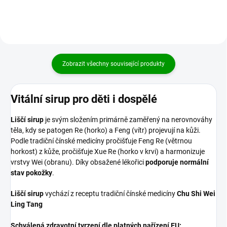
Zobrazit všechny související produkty
Vitální sirup pro děti i dospělé
Liščí sirup
je svým složením primárně zaměřený na nerovnováhy
těla, kdy se patogen Re (horko) a Feng (vítr) projevují na kůži.
Podle tradiční čínské medicíny pročišťuje Feng Re (větrnou
horkost) z kůže, pročišťuje Xue Re (horko v krvi) a harmonizuje
vrstvy Wei (obranu). Díky obsažené lékořici
podporuje normální
stav pokožky
.
Liščí
sirup
vychází z receptu tradiční čínské medicíny
Chu Shi Wei
Ling Tang
Schválená zdravotní tvrzení dle platných nařízení EU: