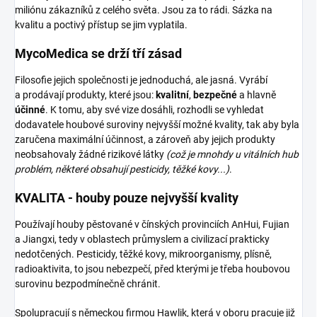
miliónu zákazníků z celého světa. Jsou za to rádi. Sázka na
kvalitu a poctivý přístup se jim vyplatila.
MycoMedica se drží tří zásad
Filosofie jejich společnosti je jednoduchá, ale jasná. Vyrábí
a prodávají produkty, které jsou:
kvalitní
,
bezpečné
a hlavně
účinné
. K tomu, aby své vize dosáhli, rozhodli se vyhledat
dodavatele houbové suroviny nejvyšší možné kvality, tak aby byla
zaručena maximální účinnost, a zároveň aby jejich produkty
neobsahovaly žádné rizikové látky
(což je mnohdy u vitálních hub
problém, některé obsahují pesticidy, těžké kovy...)
.
KVALITA - houby pouze nejvyšší kvality
Používají houby pěstované v čínských provinciích AnHui, Fujian
a Jiangxi, tedy v oblastech průmyslem a civilizací prakticky
nedotčených. Pesticidy, těžké kovy, mikroorganismy, plísně,
radioaktivita, to jsou nebezpečí, před kterými je třeba houbovou
surovinu bezpodmínečně chránit.
Spolupracují s německou firmou Hawlik, která v oboru pracuje již