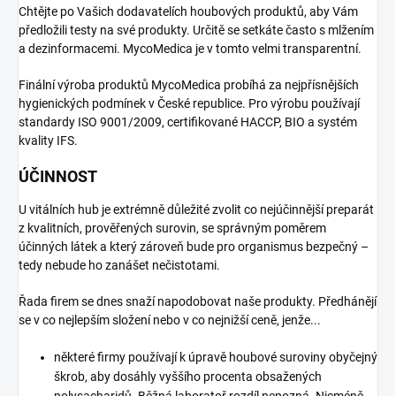
Chtějte po Vašich dodavatelích houbových produktů, aby Vám
předložili testy na své produkty. Určitě se setkáte často s mlžením
a dezinformacemi. MycoMedica je v tomto velmi transparentní.
Finální výroba produktů MycoMedica probíhá za nejpřísnějších
hygienických podmínek v České republice. Pro výrobu používají
standardy ISO 9001/2009, certifikované HACCP, BIO a systém
kvality IFS.
ÚČINNOST
U vitálních hub je extrémně důležité zvolit co nejúčinnější preparát
z kvalitních, prověřených surovin, se správným poměrem
účinných látek a který zároveň bude pro organismus bezpečný –
tedy nebude ho zanášet nečistotami.
Řada firem se dnes snaží napodobovat naše produkty. Předhánějí
se v co nejlepším složení nebo v co nejnižší ceně, jenže...
některé firmy používají k úpravě houbové suroviny obyčejný
škrob, aby dosáhly vyššího procenta obsažených
polysacharidů. Běžná laboratoř rozdíl nepozná. Nicméně