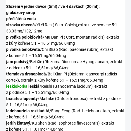
Složení v jedné dávce (5ml) / ve 4 dávkách (20 ml):
glukózový sirup
přečištěná voda
slzovka obecná
/Yi Yi Ren ( Sem. Coicis),extrakt ze semene 5:1 –
33,03mg/132,12mg
pivoňka polokřovitá
/Mu Dan Pi ( Cort. moutan radicis), extrakt
z kůry kořene 5:1 – 16,51mg/66,04mg
pivoňka bělokvětá
/Chi Shao (Rad. paeoniae rubra), extrakt
z kořene 5:1 – 16,51mg/66,04mg
jam podsivý
/Bei Xie (Rhizoma Dioscoreae Hypoglaucae), extrakt
z oddenku 5:1 – 16,51mg/66,04mg
třemdava drsnoplodá
/Bai Xian Pi (Dictamni dasycarpi radicis
cortex), extrakt z kůry kořene 5:1 – 16,51mg/66,04mg
lesklokorka
lesklá
/Reishi (Ganoderma lucidum), extrakt
z plodnice 5:1 – 16,51mg/66,04mg
trsnatec lupenitý
/Maitake (Grifola frondosa), extrakt z plodnice
5:1 - 16,51mg/66,04mg
ledebouriela rozkladitá
/Fang Feng (Rad. Ledebouriellae), extrakt
z kořene 5:1 - 16,51mg/66,04mg
jerlín žlutavý
/Ku Shen (Rad. sophorae flavescentis), extrakt
z kořene 5:1, 11,01mg/44,04mg