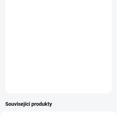
MOŽNOSTI
DORUČENÍ
−
+
Přidat do košíku
Liščí sirup
je svým složením primárně zaměřený na nerovnováhy
těla, kdy se patogen Re (horko) a Feng (vítr) projevují na kůži.
Podle tradiční čínské medicíny pročišťuje Feng Re (větrnou
horkost) z kůže, pročišťuje Xue Re (horko v krvi) a harmonizuje
vrstvy Wei (obranu). Díky obsažené lékořici
podporuje normální
stav pokožky
.
DETAILNÍ INFORMACE
ZEPTAT SE
HLÍDAT
Související produkty