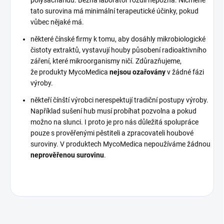
tato surovina má minimální terapeutické účinky, pokud
vůbec nějaké má.
některé čínské firmy k tomu, aby dosáhly mikrobiologické
čistoty extraktů, vystavují houby působení radioaktivního
záření, které mikroorganismy ničí. Zdůrazňujeme,
že produkty MycoMedica
nejsou ozařovány
v žádné fázi
výroby.
někteří čínští výrobci nerespektují tradiční postupy výroby.
Například sušení hub musí probíhat pozvolna a pokud
možno na slunci. I proto je pro nás důležitá spolupráce
pouze s prověřenými pěstiteli a zpracovateli houbové
suroviny. V produktech MycoMedica nepoužíváme žádnou
neprověřenou surovinu
.