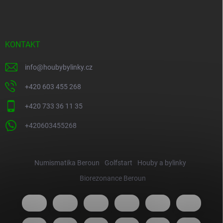
KONTAKT
info
@
houbybylinky.cz
+420 603 455 268
+420 733 36 11 35
+420603455268
Numismatika Beroun
Golfstart
Houby a bylinky
Biorezonance Beroun