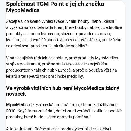
Společnost TCM Point a jejich značka
MycoMedica
Zadejte si do svého vyhledavače „vitální houby“ nebo „Reishi“
a vyskočí na vás celá řada firem, které houby nabízejí. Jednotlivé
produkty se budou lišit cenou, složením, původem surovin,
kvalitou, ale hlavně účinností. A tak vyvstává otázka, podle čeho
se orientovat při výběru z tak široké nabídky?
V následujících řádcích se dočtete, proč produkty MycoMedica
stojí za povšimnutí, proč se stala MycoMedica největším
producentem vitálních hub v Evropě, a proč je používá většina
lékařů a terapeutů tradiční čínské medicíny.
Ve výrobě vitálních hub není MycoMedica žádný
nováček
MycoMedica
je ryze česká rodinná firma, kterou založili
v roce
2010.
Když firmu zakládali, dali si za cíl vyrábět kvalitní a poctivé
produkty, které budou lidem opravdu pomáhat.
A to se jim daří. Ročně si jejich produkty koupí více jak čtvrt