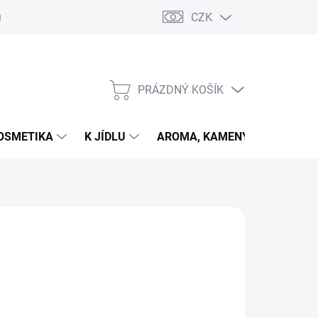
CZK
u
PRÁZDNÝ KOŠÍK
NÁKUPNÍ
KOŠÍK
OSMETIKA
K JÍDLU
AROMA, KAMENY
VETER
26
MOŽNOSTI DORUČENÍ