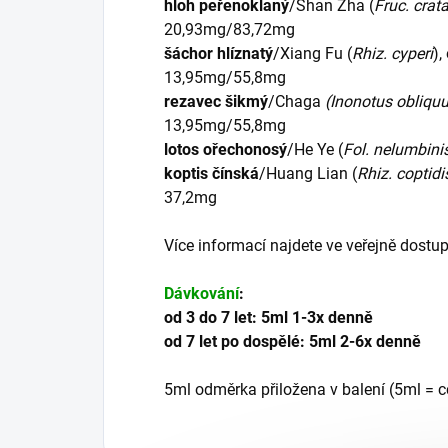
hloh peřenoklaný
/Shan Zha (
Fruc. crat
20,93mg/83,72mg
šáchor hlíznatý
/Xiang Fu (
Rhiz. cyperi
),
13,95mg/55,8mg
rezavec šikmý
/Chaga
(Inonotus obliqu
13,95mg/55,8mg
lotos ořechonosý
/He Ye (
Fol. nelumbini
koptis čínská
/Huang Lian (
Rhiz. coptidi
37,2mg
Více informací najdete ve veřejně dostup
Dávkování
:
od 3 do 7 let: 5ml 1-3x denně
od 7 let po dospělé: 5ml 2-6x denně
5ml odměrka přiložena v balení (5ml = c