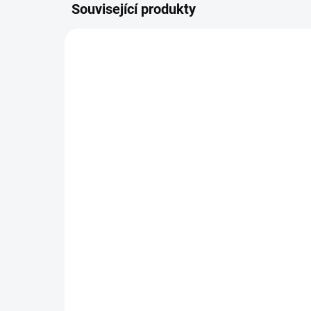
Související produkty
KLIDNE-TRAVENI-YOGI-TEA
SKLADEM
YOGI TEA® čaj Klidné
YO
trávení 17 sáčků BIO
Bel
85 Kč
85
Do košíku
Jemná kombinace fenyklu,
Aju