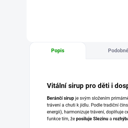
lékořice a máty peprné se snoubí
zdra
s hřejivým kardamomem,
trá
koriandrem, zázvorem a černým
Dopř
pepřem a vytváří tak
pro 
harmonický...
Popis
Podobné
Vitální sirup pro děti i dos
Beránčí
sirup
je svým složením primárn
trávení a chuti k jídlu. Podle tradiční čí
energii), harmonizuje trávení, doplňuje c
funkce tím, že
posiluje Slezinu
a
rozhýb