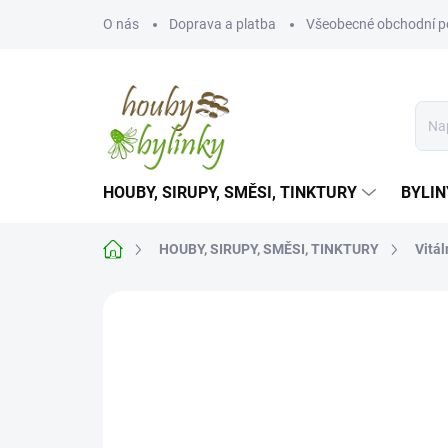
Přejít
O nás
Doprava a platba
Všeobecné obchodní 
na
obsah
HOUBY, SIRUPY, SMĚSI, TINKTURY
BYLIN
Domů
HOUBY, SIRUPY, SMĚSI, TINKTURY
Vitál
Neohodnoceno
Podrobnosti hodnoce