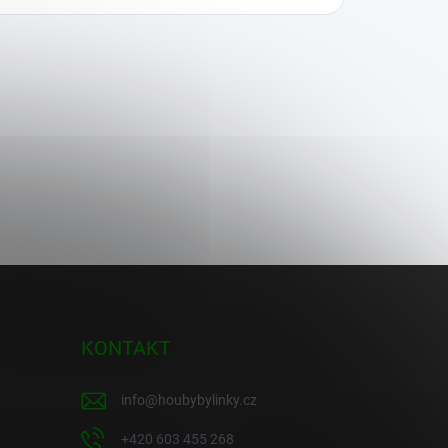
KONTAKT
info
@
houbybylinky.cz
+420 603 455 268