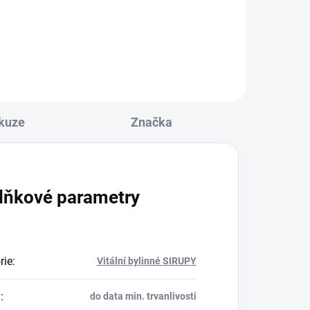
ční
háje vycházejí z receptu tradiční
n.
čínské medicíny Qing Qi Hua Tan
Wan. Současná legislativa
reguluje uvádění...
kuze
Značka
lňkové parametry
rie
:
Vitální bylinné SIRUPY
a
:
do data min. trvanlivosti