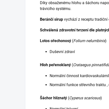
Díky obsaženému hlohu a šáchoru nap
trávicího systému.
Beránčí
sirup
vychází z receptu tradiční
Schválená zdravotní tvrzení dle platnýc
Lotos ořechonosý
(
Folium nelumbinis
)
Duševní zdraví
Hloh peřenoklaný
(
Crataegus pinnatifid
Normální činnost kardiovaskulárn
Normální funkce střevního traktu ,
Šáchor hlíznatý
(
Cyperus scariosus
)
Normální trávení