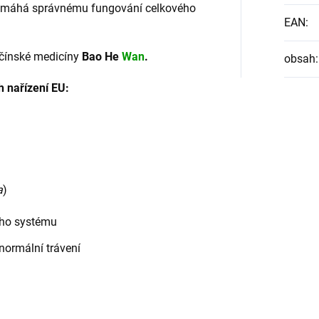
omáhá správnému fungování celkového
EAN
:
 čínské medicíny
Bao He
Wan
.
obsah
:
h nařízení EU:
a
)
ího systému
 normální trávení