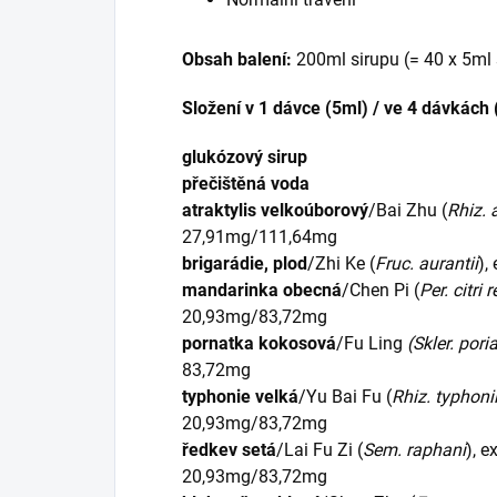
Obsah balení:
200ml sirupu (= 40 x 5ml 
Složení v 1 dávce (5ml) / ve 4 dávkách 
glukózový sirup
přečištěná voda
atraktylis velkoúborový
/Bai Zhu (
Rhiz. 
27,91mg/111,64mg
brigarádie, plod
/Zhi Ke (
Fruc. aurantii
),
mandarinka obecná
/Chen Pi (
Per. citri 
20,93mg/83,72mg
pornatka kokosová
/Fu Ling
(Skler. pori
83,72mg
typhonie velká
/Yu Bai Fu (
Rhiz. typhoni
20,93mg/83,72mg
ředkev setá
/Lai Fu Zi (
Sem. raphani
), e
20,93mg/83,72mg