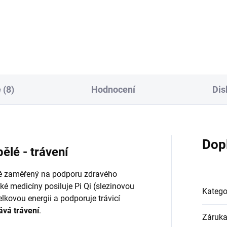
ví trávicího systému s ječnou
delty vycházejí z receptu tradi
vou, pampeliškou a kopřivou.
čínské medicíny Ba Zheng Wa
ejte si jemný, pročišťující čaj
Současná legislativa reguluje
pocit...
uvádění informací...
 (8)
Hodnocení
Dis
Dop
pělé - trávení
ě zaměřený na podporu zdravého
nské medicíny posiluje Pi Qi (slezinovou
Katego
elkovou energii a podporuje trávicí
ává trávení
.
Záruk