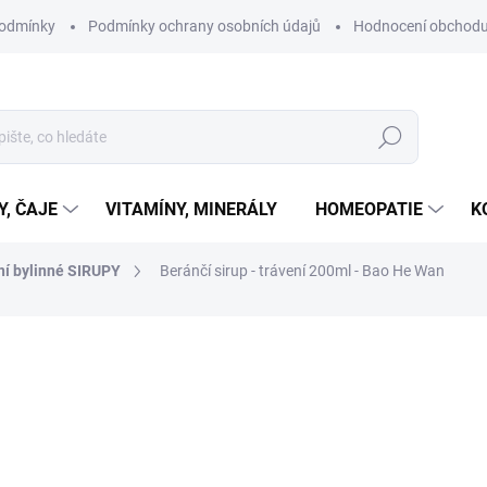
podmínky
Podmínky ochrany osobních údajů
Hodnocení obchod
Hledat
Y, ČAJE
VITAMÍNY, MINERÁLY
HOMEOPATIE
K
ní bylinné SIRUPY
Beránčí sirup - trávení 200ml - Bao He Wan
ní
ZNAČKA:
MYCOMEDICA
199 Kč
Měrná
SKLADEM
cena:
MŮŽEME DORUČIT DO:
7.8.20