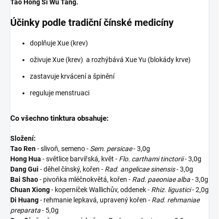
Tao Hong Si Wu Tang.
Účinky podle tradiční čínské medicíny
doplňuje Xue (krev)
oživuje Xue (krev) a rozhýbává Xue Yu (blokády krve)
zastavuje krvácení a špinění
reguluje menstruaci
Co všechno tinktura obsahuje:
Složení:
Tao Ren
- slivoň, semeno -
Sem. persicae
- 3,0g
Hong Hua
- světlice barvířská, květ -
Flo. carthami tinctorii
- 3,0g
Dang Gui
- děhel čínský, kořen -
Rad. angelicae sinensis
- 3,0g
Bai Shao
- pivoňka mléčnokvětá, kořen -
Rad. paeoniae alba
- 3,0g
Chuan Xiong
- koperníček Wallichův, oddenek -
Rhiz. ligustici
- 2,0g
Di Huang
- rehmanie lepkavá, upravený kořen -
Rad. rehmaniae
preparata
- 5,0g