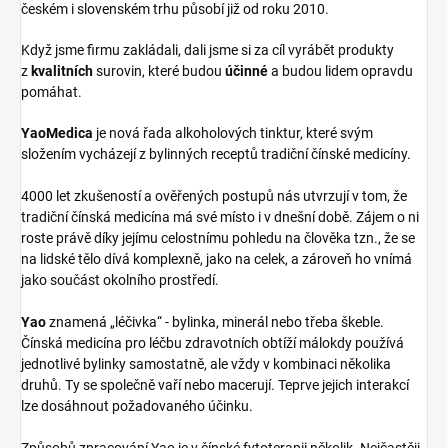
českém i slovenském trhu působí již od roku 2010.
Když jsme firmu zakládali, dali jsme si za cíl vyrábět produkty
z
kvalitních
surovin, které budou
účinné
a budou lidem opravdu
pomáhat.
YaoMedica
je nová řada alkoholových tinktur, které svým
složením vycházejí z bylinných receptů tradiční čínské medicíny.
4000 let zkušeností a ověřených postupů nás utvrzují v tom, že
tradiční čínská medicína má své místo i v dnešní době. Zájem o ni
roste právě díky jejímu celostnímu pohledu na člověka tzn., že se
na lidské tělo dívá komplexně, jako na celek, a zároveň ho vnímá
jako součást okolního prostředí.
Yao
znamená „léčivka“ - bylinka, minerál nebo třeba škeble.
Čínská medicína pro léčbu zdravotních obtíží málokdy používá
jednotlivé bylinky samostatně, ale vždy v kombinaci několika
druhů. Ty se společně vaří nebo macerují. Teprve jejich interakcí
lze dosáhnout požadovaného účinku.
Způsobů zpracování Yao je v čínské fytoterapii několik. Nejčastěji