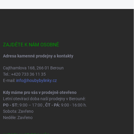
Z
á
p
a
t
í
ZAJDĚTE K NÁM OSOBNĚ
Adresa kamenné prodejny a kontakty
Cajthamlova 168, 266 01 Beroun
Tel.: +420 733 36 11 35
E-mail:
info@houbybylinky.cz
Kdy máme pro vás v prodejně otevřeno
Letní otevírací doba naší prodejny v Berouně:
PO - ST:
9:00 – 17:00 ,
ČT - PÁ:
9:00 - 16:00 h.
Sobota: Zavřeno
Neděle: Zavřeno