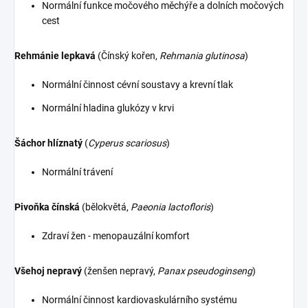
Normální funkce močového měchýře a dolních močových
cest
Rehmánie lepkavá
(Čínský kořen,
Rehmania glutinosa
)
Normální činnost cévní soustavy a krevní tlak
Normální hladina glukózy v krvi
Šáchor hlíznatý
(
Cyperus scariosus
)
Normální trávení
Pivoňka čínská
(bělokvětá,
Paeonia lactofloris
)
Zdraví žen - menopauzální komfort
Všehoj nepravý
(ženšen nepravý,
Panax pseudoginseng
)
Normální činnost kardiovaskulárního systému