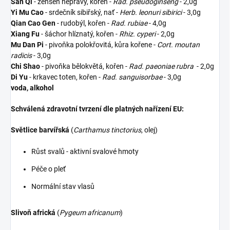
San Qi
- ženšen nepravý, kořen -
Rad. pseudoginseng
- 2,0g
Yi Mu Cao
- srdečník sibiřský, nať -
Herb. leonuri sibirici
- 3,0g
Qian Cao Gen
- rudobýl, kořen -
Rad. rubiae
- 4,0g
Xiang Fu
- šáchor hlíznatý, kořen -
Rhiz. cyperi
- 2,0g
Mu Dan Pi
- pivoňka polokřovitá, kůra kořene -
Cort. moutan
radicis
- 3,0g
Chi Shao
- pivoňka bělokvětá, kořen -
Rad. paeoniae rubra
- 2,0g
Di Yu
- krkavec toten, kořen -
Rad. sanguisorbae
- 3,0g
voda, alkohol
Schválená zdravotní tvrzení dle platných nařízení EU:
Světlice barvířská
(
Carthamus tinctorius
, olej)
Růst svalů - aktivní svalové hmoty
Péče o pleť
Normální stav vlasů
Slivoň africká
(
Pygeum africanum
)