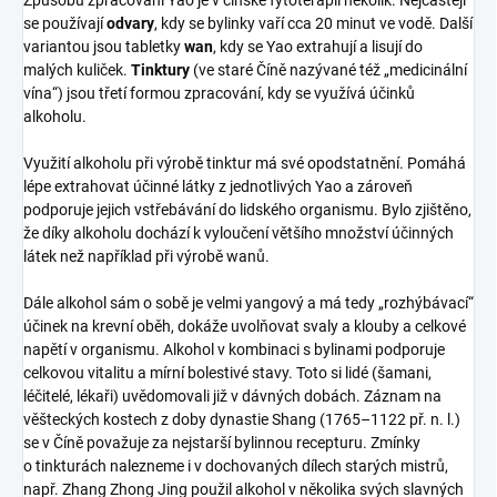
se používají
odvary
, kdy se bylinky vaří cca 20 minut ve vodě. Další
variantou jsou tabletky
wan
, kdy se Yao extrahují a lisují do
malých kuliček.
Tinktury
(ve staré Číně nazývané též „medicinální
vína“) jsou třetí formou zpracování, kdy se využívá účinků
alkoholu.
Využití alkoholu při výrobě tinktur má své opodstatnění. Pomáhá
lépe extrahovat účinné látky z jednotlivých Yao a zároveň
podporuje jejich vstřebávání do lidského organismu. Bylo zjištěno,
že díky alkoholu dochází k vyloučení většího množství účinných
látek než například při výrobě wanů.
Dále alkohol sám o sobě je velmi yangový a má tedy „rozhýbávací“
účinek na krevní oběh, dokáže uvolňovat svaly a klouby a celkové
napětí v organismu. Alkohol v kombinaci s bylinami podporuje
celkovou vitalitu a mírní bolestivé stavy. Toto si lidé (šamani,
léčitelé, lékaři) uvědomovali již v dávných dobách. Záznam na
věšteckých kostech z doby dynastie Shang (1765–1122 př. n. l.)
se v Číně považuje za nejstarší bylinnou recepturu. Zmínky
o tinkturách nalezneme i v dochovaných dílech starých mistrů,
např. Zhang Zhong Jing použil alkohol v několika svých slavných