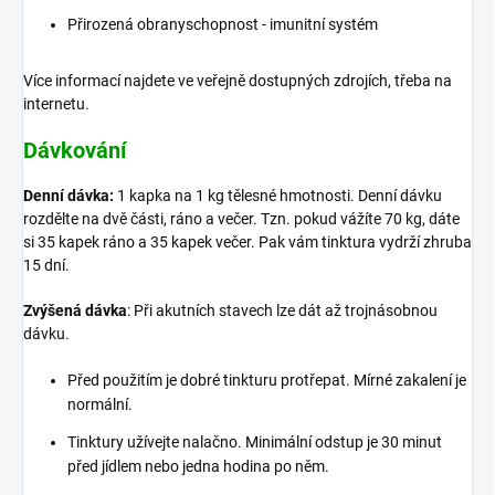
Přirozená obranyschopnost - imunitní systém
Více informací najdete ve veřejně dostupných zdrojích, třeba na
internetu.
Dávkování
Denní dávka:
1 kapka na 1 kg tělesné hmotnosti.
Denní dávku
rozdělte na dvě části, ráno a večer. Tzn. pokud vážíte 70 kg, dáte
si 35 kapek ráno a 35 kapek večer. Pak vám tinktura vydrží zhruba
15 dní.
Zvýšená dávka
:
P
ři akutních stavech lze dát až trojnásobnou
dávku.
Před použitím je dobré tinkturu protřepat. Mírné zakalení je
normální.
Tinktury užívejte nalačno. Minimální odstup je 30 minut
před jídlem nebo jedna hodina po něm.