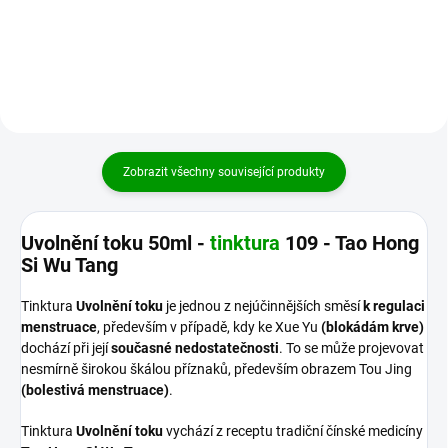
doplnění Yin a esence Ledvin, než
aparátu, zejména při chronických
je Liu Wei Di Huang...
potížích kloubů a šlach...
Zobrazit všechny související produkty
Uvolnění toku 50ml -
tinktura
109 - Tao Hong
Si Wu Tang
Tinktura
Uvolnění toku
je jednou z nejúčinnějších směsí
k regulaci
menstruace
, především v případě, kdy ke Xue Yu
(blokádám krve)
dochází při její
současné nedostatečnosti
. To se může projevovat
nesmírně širokou škálou příznaků, především obrazem Tou Jing
(bolestivá menstruace)
.
Tinktura
Uvolnění toku
vychází z receptu tradiční čínské medicíny