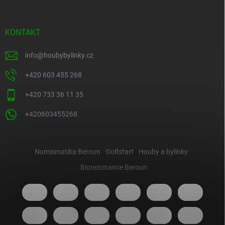
KONTAKT
info
@
houbybylinky.cz
+420 603 455 268
+420 733 36 11 35
+420603455268
Numismatika Beroun
Golfstart
Houby a bylinky
Biorezonance Beroun