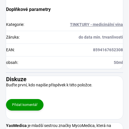
Doplňkové parametry
Kategorie
:
TINKTURY - medicinální vína
Záruka
:
do data min. trvanlivosti
EAN
:
8594167652308
obsah
:
50ml
Diskuze
Buďte první, kdo napíše příspěvek k této položce.
Přidat komentář
YaoMedica
je mladší sestrou značky MycoMedica, která na