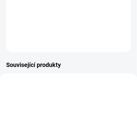
Účinky podle tradiční čínské medicíny
posiluje Shen Jing Qi Yang (esenci, energii Qi a Yang Ledvin)
DETAILNÍ INFORMACE
ZEPTAT SE
HLÍDAT
Související produkty
073-ZOUBKOVA-VILA
002-PROCISTENI-PREHRADY
SKLADEM
SKLADEM
Zoubková víla 50ml -
Pročištění přehrady