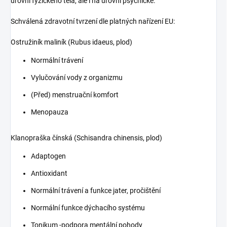
úrovni fyzického těla, ale i na úrovni psychické.
Schválená zdravotní tvrzení dle platných nařízení EU:
Ostružiník maliník (Rubus idaeus, plod)
Normální trávení
Vylučování vody z organizmu
(Před) menstruační komfort
Menopauza
Klanopraška čínská (Schisandra chinensis, plod)
Adaptogen
Antioxidant
Normální trávení a funkce jater, pročištění
Normální funkce dýchacího systému
Tonikum -podpora mentální pohody