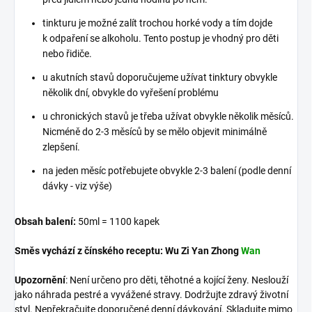
tinkturu je možné zalít trochou horké vody a tím dojde
k odpaření se alkoholu. Tento postup je vhodný pro děti
nebo řidiče.
u akutních stavů doporučujeme užívat tinktury obvykle
několik dní, obvykle do vyřešení problému
u chronických stavů je třeba užívat obvykle několik měsíců.
Nicméně do 2-3 měsíců by se mělo objevit minimálně
zlepšení.
na jeden měsíc potřebujete obvykle 2-3 balení (podle denní
dávky - viz výše)
Obsah balení:
50ml = 1100 kapek
Směs vychází z čínského receptu:
Wu Zi Yan Zhong
Wan
Upozornění
: Není určeno pro děti, těhotné a kojící ženy. Neslouží
jako náhrada pestré a vyvážené stravy. Dodržujte zdravý životní
styl. Nepřekračujte doporučené denní dávkování. Skladujte mimo