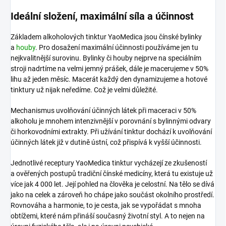
Ideální složení, maximální síla a účinnost
Základem alkoholových tinktur YaoMedica jsou čínské bylinky
a
houby
. Pro dosažení maximální účinnosti používáme jen tu
nejkvalitnější surovinu. Bylinky či houby nejprve na speciálním
stroji nadrtíme na velmi jemný prášek, dále je macerujeme v 50%
lihu až jeden měsíc. Macerát každý den dynamizujeme a hotové
tinktury už nijak neředíme. Což je velmi důležité.
Mechanismus uvolňování účinných látek při maceraci v 50%
alkoholu je mnohem intenzivnější v porovnání s bylinnými odvary
či horkovodními extrakty. Při užívání tinktur dochází k uvolňování
účinných látek již v dutině ústní, což přispívá k vyšší účinnosti.
Jednotlivé receptury YaoMedica tinktur vycházejí ze zkušeností
a ověřených postupů tradiční čínské medicíny, která tu existuje už
více jak 4 000 let. Její pohled na člověka je celostní. Na tělo se dívá
jako na celek a zároveň ho chápe jako součást okolního prostředí.
Rovnováha a harmonie, to je cesta, jak se vypořádat s mnoha
obtížemi, které nám přináší současný životní styl. A to nejen na