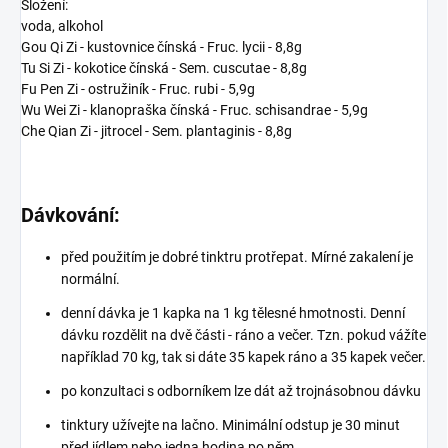
Složení:
voda, alkohol
Gou Qi Zi - kustovnice čínská - Fruc. lycii - 8,8g
Tu Si Zi - kokotice čínská - Sem. cuscutae - 8,8g
Fu Pen Zi - ostružiník - Fruc. rubi - 5,9g
Wu Wei Zi - klanopraška čínská - Fruc. schisandrae - 5,9g
Che Qian Zi - jitrocel - Sem. plantaginis - 8,8g
Dávkování:
před použitím je dobré tinktru protřepat. Mírné zakalení je
normální.
denní dávka je 1 kapka na 1 kg tělesné hmotnosti. Denní
dávku rozdělit na dvě části - ráno a večer. Tzn. pokud vážíte
například 70 kg, tak si dáte 35 kapek ráno a 35 kapek večer.
po konzultaci s odborníkem lze dát až trojnásobnou dávku
tinktury užívejte na lačno. Minimální odstup je 30 minut
před jídlem nebo jedna hodina po něm.