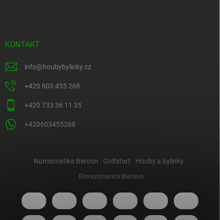
KONTAKT
info
@
houbybylinky.cz
+420 603 455 268
+420 733 36 11 35
+420603455268
Numismatika Beroun
Golfstart
Houby a bylinky
Biorezonance Beroun