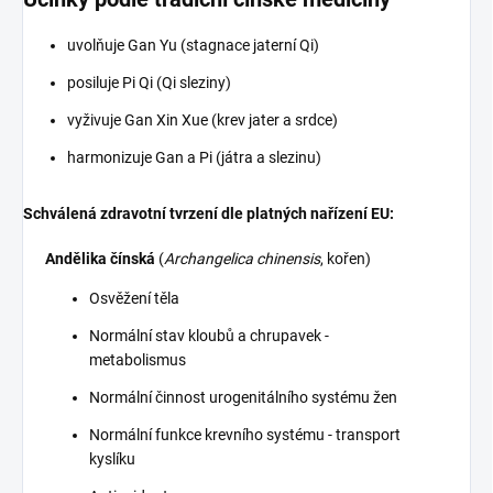
uvolňuje Gan Yu (stagnace jaterní Qi)
posiluje Pi Qi (Qi sleziny)
vyživuje Gan Xin Xue (krev jater a srdce)
harmonizuje Gan a Pi (játra a slezinu)
Schválená zdravotní tvrzení dle platných nařízení EU:
Andělika čínská
(
Archangelica chin
ensis
, kořen)
Osvěžení těla
Normální stav kloubů a chrupavek -
metabolismus
Normální činnost urogenitálního systému žen
Normální funkce krevního systému - transport
kyslíku