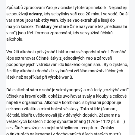
Způsobů zpracování Yao je v čínské fytoterapii několik. Nejčastěji
se používají
odvary
, kdy se bylinky vaří cca 20 minut ve vodě. Další
variantou jsou tabletky
wan
, kdy se Yao extrahují a lisují do
malých kuliček.
Tinktury
(ve staré Číně nazývané též „medicinální
vína“) jsou třetí formou zpracování, kdy se využívá účinků
alkoholu.
Využití alkoholu při výrobě tinktur má své opodstatnění. Pomáhá
lépe extrahovat účinné látky z jednotlivých Yao a zároveň
podporuje jejich vstřebávání do lidského organismu. Bylo zjištěno,
že díky alkoholu dochází k vyloučení většího množství účinných
látek než například při výrobě wanů.
Dále alkohol sám o sobě je velmi yangový a má tedy „rozhýbávací“
účinek na krevní oběh, dokáže uvolňovat svaly a klouby a celkové
napětí v organismu. Alkohol v kombinaci s bylinami podporuje
celkovou vitalitu a mírní bolestivé stavy. Toto si lidé (šamani,
léčitelé, lékaři) uvědomovali již v dávných dobách. Záznam na
věšteckých kostech z doby dynastie Shang (1765–1122 př. n. l.)
se v Číně považuje za nejstarší bylinnou recepturu. Zmínky
o tinkturách nalezneme i v dochovaných dílech starých mistrů,