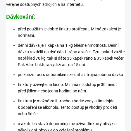
veřejně dostupných zdrojích a na internetu.
Dávkování
:
před použitím je dobré tinktru protřepat. Mírné zakalení je
normální.
denní dávka je 1 kapka na 1 kg tělesné hmotnosti. Denní
dávku rozdělit na dvě části - ráno a večer. Tzn. pokud vážíte
například 70 kg, tak si dáte 35 kapek ráno a 35 kapek večer.
Pak Vám tinktura vydrží asi na 15 dní.
po konzultaci s odborníkem lze dát až trojnásobnou dávku
tinktury užívejte na lačno. Minimální odstup je 30 minut
před jídlem nebo jedna hodina po něm.
tinkturu je možné zalít trochou horké vody a tím dojde
k odpaření se alkoholu. Tento postup je vhodný pro děti
nebo řidiče.
u akutních stavů doporučujeme užívat tinktury obvykle
několik dní, obvykle do vyřešení problému