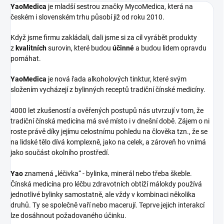
YaoMedica
je mladší sestrou značky MycoMedica, která na
českém i slovenském trhu působí již od roku 2010.
Když jsme firmu zakládali, dali jsme si za cíl vyrábět produkty
z
kvalitních
surovin, které budou
účinné
a budou lidem opravdu
pomáhat.
YaoMedica
je nová řada alkoholových tinktur, které svým
složením vycházejí z bylinných receptů tradiční čínské medicíny.
4000 let zkušeností a ověřených postupů nás utvrzují v tom, že
tradiční čínská medicína má své místo i v dnešní době. Zájem o ni
roste právě díky jejímu celostnímu pohledu na člověka tzn., že se
na lidské tělo dívá komplexně, jako na celek, a zároveň ho vnímá
jako součást okolního prostředí.
Yao
znamená „léčivka“ - bylinka, minerál nebo třeba škeble.
Čínská medicína pro léčbu zdravotních obtíží málokdy používá
jednotlivé bylinky samostatně, ale vždy v kombinaci několika
druhů. Ty se společně vaří nebo macerují. Teprve jejich interakcí
lze dosáhnout požadovaného účinku.