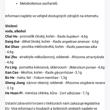
Metabolismus sacharidů
informací najdete ve veřejně dostupných zdrojích na internetu.
Složení:
voda, alkohol
Chai Hu
- prorostlík čínský, kořen -
Radix bupleuri
-
4,6g
Dang Gui
- děhel čínský, kořen -
Radix angelicae sinensis -
4,6g
Bai Shao
- pivoňka mléčnokvětá, kořen -
Radix paeoniae alba
-
4,6g
Bai Zhu
- atraktylis velkoúborový, oddenek -
Rhizoma atractylodis
-
4,6g
Fu Ling
- pornatka kokosová, sklerocium -
Sklerotium poriae -
4,6g
Gan Cao
- lékořice, kořen -
Radix glycyrrhizae -
3,1g
Bo He
- máta, list -
Folium menthae -
1,5g
Sheng Jiang
-zázvor obecný, oddenek -
Rhizoma zingiberis recens
-
3,1g
He Huan Pi
- mimóza citlivka, kůra -
Cort albizziae -
7,7g
Ostatní zdravotní tvrzení o tinkturách nám zakazuje legislativa
EU. Více informací o houbách a bylinných směsích najdete ve