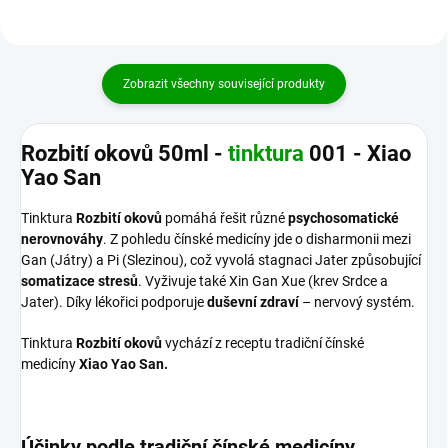
Zobrazit všechny související produkty
Rozbití okovů 50ml -
tinktura
001 - Xiao
Yao San
Tinktura
Rozbití okovů
pomáhá řešit různé
psychosomatické
nerovnováhy
. Z pohledu čínské medicíny jde o disharmonii mezi
Gan (Játry) a Pi (Slezinou), což vyvolá stagnaci Jater způsobující
somatizace stresů
. Vyživuje také Xin Gan Xue (krev Srdce a
Jater). Díky lékořici podporuje
duševní zdraví
– nervový systém.
Tinktura
Rozbití okovů
vychází z receptu tradiční čínské
medicíny
Xiao Yao San.
Účinky podle tradiční čínské medicíny