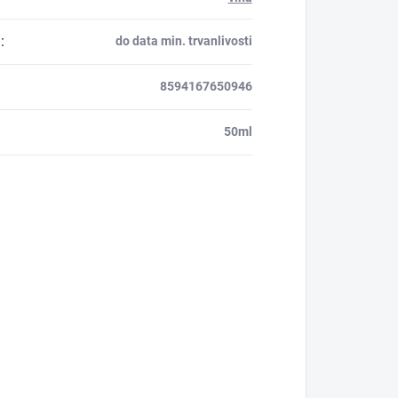
a
:
do data min. trvanlivosti
8594167650946
50ml