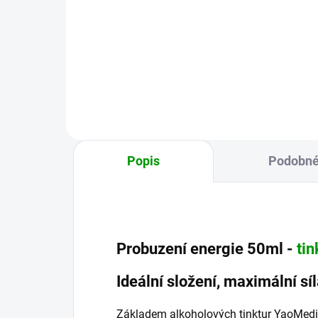
sencha v kombinaci s macou,
Jerl
známou jako peruánský ženšen.
Jerl
Povzbudí, potěší a dodá energii
dál
po ránu.
trad
scho
Popis
Podobné
Probuzení energie 50ml -
tin
Ideální složení, maximální sí
Základem alkoholových tinktur YaoMedic