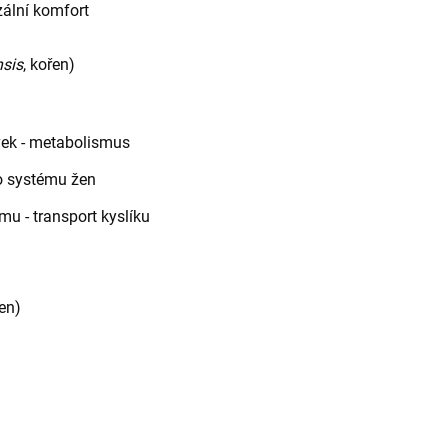
ální komfort
nsis
, kořen)
vek - metabolismus
o systému žen
u - transport kyslíku
řen)