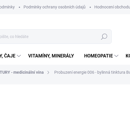
podmínky
Podmínky ochrany osobních údajů
Hodnocení obchod
Hledat
Y, ČAJE
VITAMÍNY, MINERÁLY
HOMEOPATIE
K
TURY - medicinální vína
Probuzení energie 006 - bylinná tinktura 
ní
ZNAČKA:
YAOMEDICA
290 Kč
Měrná
SKLADEM
cena:
MŮŽEME DORUČIT DO:
11.8.2