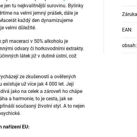
jen tu nejkvalitnější surovinu. Bylinky
drtíme na velmi jemný prášek, dále je
Záruk
. Macerát každý den dynamizujeme
je velmi důležité.
EAN
:
při maceraci v 50% alkoholu je
obsah
:
nnými odvary či horkovodními extrakty.
činných látek již v dutině ústní, což
vycházejí ze zkušeností a ověřených
 existuje už více jak 4 000 let. Její
e dívá jako na celek a zároveň ho chápe
ha a harmonie, to je cesta, jak se
řináší současný životní styl. A to nejen
 psychické.
h nařízení EU: