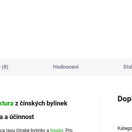
ínový čaj obsahuje plody
ínu japonského a Jujuby a na
Bylinná směs Giovanni Macio
ném východě má staletou
T11 – Doplnění čchi a lehkost
ici. Zejména pro vynikající
svalů doplňuje celkovou energi
pnost pročistit...
tím posiluje zvedací funkci Pi 
(energie...
 (8)
Hodnocení
Dis
Dop
ktura
z čínských bylinek
la a účinnost
Katego
a jsou čínské bylinky a
houby
. Pro