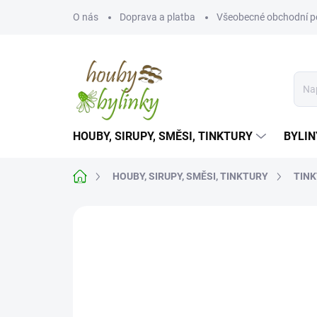
Přejít
O nás
Doprava a platba
Všeobecné obchodní 
na
obsah
HOUBY, SIRUPY, SMĚSI, TINKTURY
BYLIN
Domů
HOUBY, SIRUPY, SMĚSI, TINKTURY
TINK
Neohodnoceno
Podrobnosti hodnoce