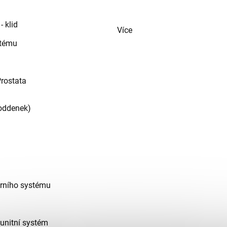
 klid
Více
stému
rostata
 oddenek)
árního systému
unitní systém