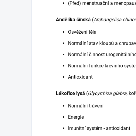
(Před) menstruační a menopauz
Andělika čínská
(
Archangelica chine
Osvěžení těla
Normální stav kloubů a chrupa
Normální činnost urogenitálníh
Normální funkce krevního systém
Antioxidant
Lékořice lysá
(
Glycyrrhiza glabra
, ko
Normální trávení
Energie
Imunitní systém - antioxidant