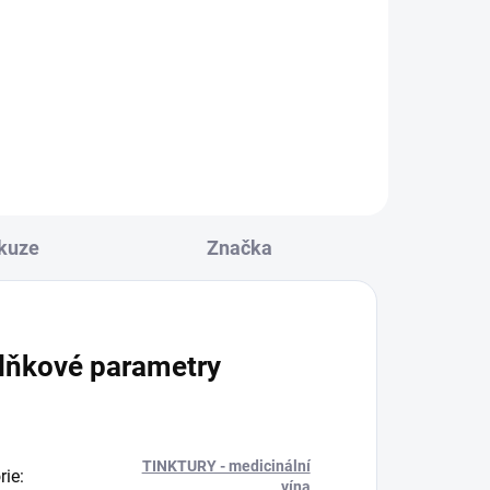
z receptu tradiční čínské medicíny
Su He Tang. Účinky podle tradiční
cia
čínské medicíny ostrými...
i, a
Qi
kuze
Značka
lňkové parametry
TINKTURY - medicinální
rie
:
vína