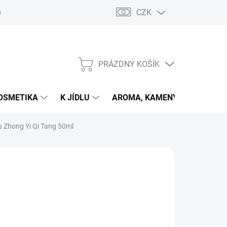
CZK
u
PRÁZDNÝ KOŠÍK
NÁKUPNÍ
KOŠÍK
OSMETIKA
K JÍDLU
AROMA, KAMENY
VETER
Bu Zhong Yi Qi Tang 50ml
026
MOŽNOSTI DORUČENÍ