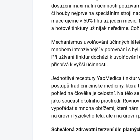
dosažení maximální účinnosti používáme 
či houby nejprve na speciálním stroji na
macerujeme v 50% lihu až jeden měsíc
a hotové tinktury už nijak neředíme. Což 
Mechanismus uvolňování účinných látek 
mnohem intenzivnější v porovnání s byli
Při užívání tinktur dochází k uvolňování ú
přispívá k vyšší účinnosti.
Jednotlivé receptury YaoMedica tinktur 
postupů tradiční čínské medicíny, která tu
pohled na člověka je celostní. Na tělo s
jako součást okolního prostředí. Rovnová
vypořádat s mnoha obtížemi, které nám p
na úrovni fyzického těla, ale i na úrovni
Schválená zdravotní tvrzení dle platnýc