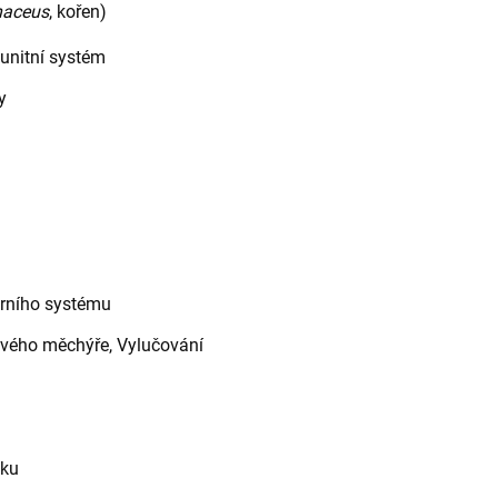
naceus
, kořen)
unitní systém
y
árního systému
ového měchýře, Vylučování
aku