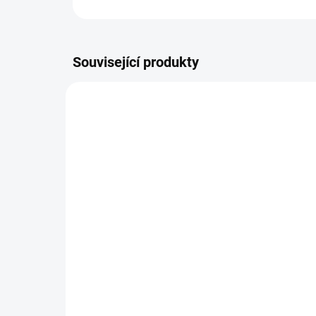
Související produkty
DRASLIK
SKLADEM
Draslík Kalium - tlak,
Sch
svaly, nervy - 90 kapslí
Ka
tab
490 Kč
18