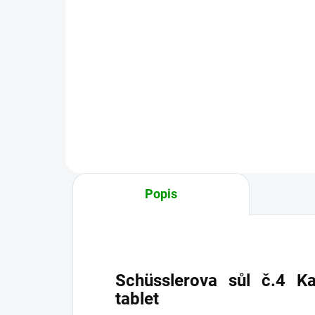
Do košíku
ViaNubia DRASLÍK je vysoce
účinný doplněk, který spojuje
Schü
biologicky dostupnou formu
chl
draslíku, prášek ze zelených
023
banánů a extrakt z camu camu.
pří
Díky...
léče
Popis
Schüsslerova sůl č.4 K
tablet