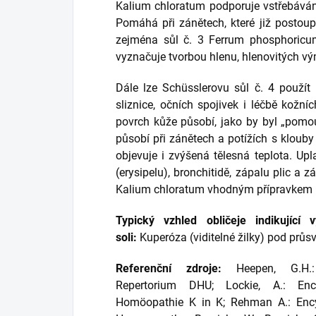
Kalium chloratum podporuje vstřebávání
Pomáhá při zánětech, které již postoup
zejména sůl č. 3 Ferrum phosphoricum
vyznačuje tvorbou hlenu, hlenovitých v
Dále lze Schüsslerovu sůl č. 4 použít
sliznice, očních spojivek i léčbě kož
povrch kůže působí, jako by byl „pom
působí při zánětech a potížích s kloub
objevuje i zvýšená tělesná teplota. Up
(erysipelu), bronchitidě, zápalu plic a
Kalium chloratum vhodným přípravkem n
Typický vzhled obličeje indikující
soli:
Kuperóza (viditelné žilky) pod průs
Referenční zdroje:
Heepen, G.H.: 
Repertorium DHU; Lockie, A.: Ency
Homöopathie K in K; Rehman A.: Ency