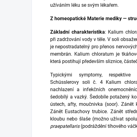
užíváním léku se svým lékařem.
Z homeopatické Materie mediky — stru
Základní charakteristika
: Kalium chlor
při zadržování vody v těle. V soli obsažený
je nepostradatelný pro přenos nervový
membrán. Kalium chloratum je tkáňov
která postihují především sliznice, částe
Typickými symptomy, respektive o
Schüsslerovy soli č. 4 Kalium chlor
nachlazení a infekčních onemocněníc
šedobílý a vazký. Šedobíle potažený koř
ústech, afty, moučnivka (soor). Zánět 
Zánět Eustachovy trubice. Zánět stře
kloubu nebo šlaše (možno užívat spol
praepatellaris
(podráždění tíhového váčk