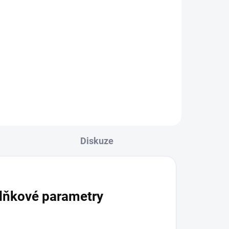
l
Do košíku
ika
Schüsslerova sůl č. 5 Kalium
207)
phosphoricum 200 tablet. Kód
tém,
SÚKL: 0233883. Homeopatický
..
léčivý přípravek bez schválených
léčebných indikací....
Diskuze
lňkové parametry