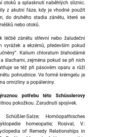
 otoků a splasknutí naběhlých sliznic.
ily z akutní fáze, kdy je vhodné použít
, do druhého stadia zánětu, které se
ýměšků nebo otoků.
 k léčbě zánětu střevní nebo žaludeční
ních vyrážek a ekzémů, především pokud
oučněný“. Kalium chloratum blahodárně
y a šlachami, zejména pokud se při nich
latňuje se též při pásovém oparu a růži
 zánětu pohrudnice. Ve formě krémgelu je
a omrzliny a popáleniny.
 výraznou potřebu této Schüsslerovy
vitnou pokožkou. Zarudnutí spojivek.
Schüßler-Salze; Homöopathisches
klopedie homeopatie; Rosival, V.:
clopedia of Remedy Relationships in