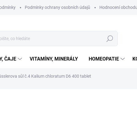
podmínky
Podmínky ochrany osobních údajů
Hodnocení obchod
Hledat
Y, ČAJE
VITAMÍNY, MINERÁLY
HOMEOPATIE
K
sslerova sůl č.4 Kalium chloratum D6 400 tablet
ní
ZNAČKA:
ADLER PHARMA
420 Kč
Měrná
SKLADEM
cena:
MŮŽEME DORUČIT DO:
10.8.2