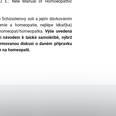
 O. E.: New Manual of Homoeopathic
 Schüsslerovy soli a jejím dávkováním
mie a homeopatie, nejlépe lékař(ka)
e homeopat/homeopatka.
Výše uvedená
ení návodem k laické samoléčbě, nýbrž
formovanou diskusi o daném přípravku
m na homeopatii.