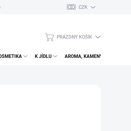
CZK
u
PRÁZDNÝ KOŠÍK
NÁKUPNÍ
KOŠÍK
OSMETIKA
K JÍDLU
AROMA, KAMENY
VETER
026
MOŽNOSTI DORUČENÍ