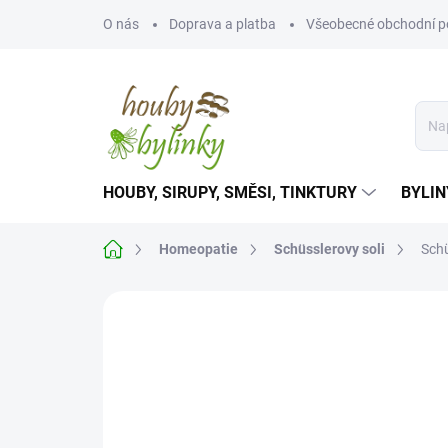
Přejít
O nás
Doprava a platba
Všeobecné obchodní 
na
obsah
HOUBY, SIRUPY, SMĚSI, TINKTURY
BYLIN
Domů
Homeopatie
Schüsslerovy soli
Schü
Neohodnoceno
Podrobnosti hodnoce