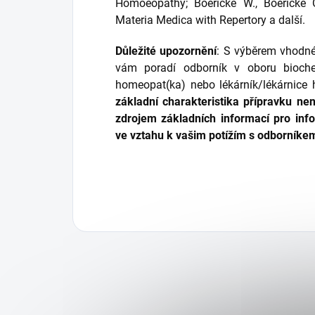
Homoeopathy; Boericke W., Boericke
Materia Medica with Repertory a další.
Důležité upozornění
: S výběrem vhodné
vám poradí odborník v oboru bioche
homeopat(ka) nebo lékárník/lékárnic
základní charakteristika přípravku n
zdrojem základních informací pro in
ve vztahu k vašim potížím s odborníke