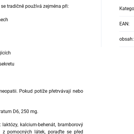
se tradičně používá zejména při:
Katego
mech
EAN
:
obsah
:
jících
sekretu
eopatii. Pokud potíže přetrvávají nebo
oratum D6, 250 mg.
laktózy, kalcium-behenát, bramborový
 z pomocných látek, poraďte se před