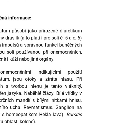
čná informace:
atum působí jako přirozené diuretikum
 draslík (a to platí i pro soli č. 5 a č. 6)
ch impulsů a správnou funkci buněčných
ou solí používanou při onemocněních,
čně i kůži nebo jiné orgány.
nemocněními indikujícími použití
atum, jsou otoky a ztráta hlasu. Při
h s tvorbou hlenu je tento vláknitý,
en jazyka. Naběhlé žlázy. Bílé vřídky v
krčních mandlí s bílými nitkami hnisu.
dního ucha. Revmatismus. Ganglion na
u s homeopatikem Hekla lava).
Bursitis
u oblasti kolene).