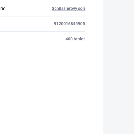
rie
:
Schüsslerovy soli
9120016845905
400 tablet