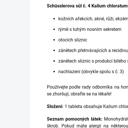
Schüsslerova sůl č. 4 Kalium chloratum
kožních afekcích, akné, růži, ekzé
rýmě s tuhým nosním sekretem
otocích sliznic
zánětech přetrvávajících a recidivu
zánětech sliznic s produkcí bílého 
nachlazení (obvykle spolu s č. 3)
Používejte podle rady odborníka na hom
se zhoršují, obraťte se na lékaře!
Složení:
1 tableta obsahuje Kalium chl
Seznam pomocných látek:
Monohydrát 
škrob.
Pokud máte alergii na některou