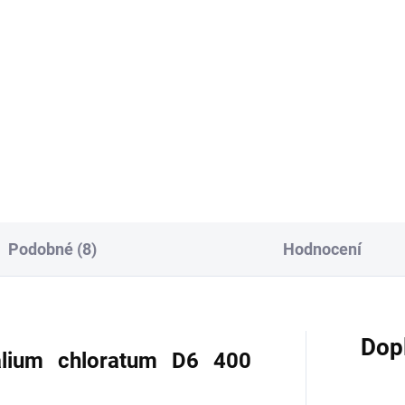
Detai
Do košíku
Oblastmi působení homeopat
Kalium bichromicum
sslerova sůl č. 4 Kalium
(dvojchroman draselný K2Cr
oratum 200 tablet. Kód SÚKL:
jsou dýchací cesty, trávicí sys
3881. Homeopatický léčivý
podpůrný a pohybový aparát,.
pravek bez schválených
bných indikací....
Podobné (8)
Hodnocení
Dop
alium chloratum D6 400