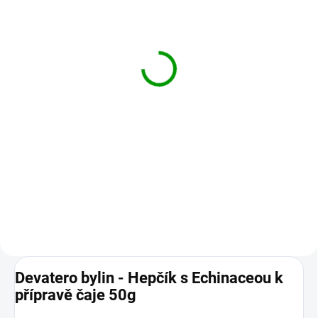
SKLADEM
Echinacea - třapatka
nachová extrakt 60
kapslí
395 Kč
Do košíku
Echinacea extrakt podporuje
imunitu a dýchací systém, má
antibakteriální a antivirové
účinky, pomáhá při zánětech a
hojení ran či kožních problémů,...
Devatero bylin - Hepčík s Echinaceou k
přípravě čaje 50g