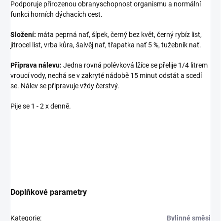
Podporuje přirozenou obranyschopnost organismu a normální
funkci horních dýchacích cest.
Složení:
máta peprná nať, šípek, černý bez květ, černý rybíz list,
jitrocel list, vrba kůra, šalvěj nať, třapatka nať 5 %, tužebník nať.
Příprava nálevu:
Jedna rovná polévková lžíce se přelije 1/4 litrem
vroucí vody, nechá se v zakryté nádobě 15 minut odstát a scedí
se. Nálev se připravuje vždy čerstvý.
Pije se 1 - 2 x denně.
Doplňkové parametry
Kategorie
:
Bylinné směsi