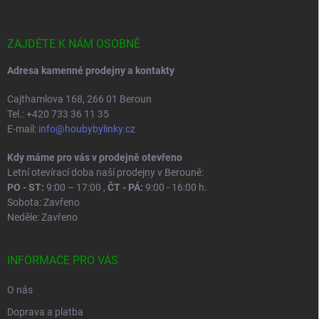
a
t
í
ZAJDĚTE K NÁM OSOBNĚ
Adresa kamenné prodejny a kontakty
Cajthamlova 168, 266 01 Beroun
Tel.: +420 733 36 11 35
E-mail:
info@houbybylinky.cz
Kdy máme pro vás v prodejně otevřeno
Letní otevírací doba naší prodejny v Berouně:
PO - ST:
9:00 – 17:00 ,
ČT - PÁ:
9:00 - 16:00 h.
Sobota: Zavřeno
Neděle: Zavřeno
INFORMACE PRO VÁS
O nás
Doprava a platba