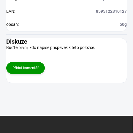
EAN
:
8595122310127
obsah
:
50g
Diskuze
Buďte první, kdo napíše příspěvek k této položce.
Přidat komentář
Z
á
p