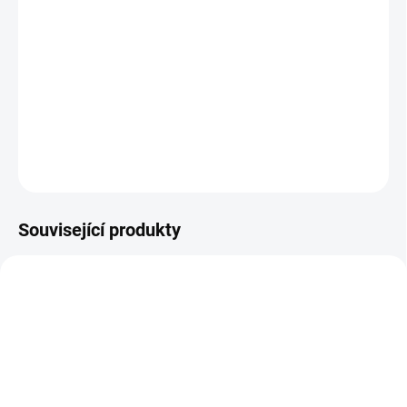
Devatero bylin - Hepčík s Echinaceou podporuje přirozenou
obranyschopnost organismu a normální funkci horních dýchacích
cest.
DETAILNÍ INFORMACE
ZEPTAT SE
HLÍDAT
Související produkty
ECHINACEA-EXTRAKT-60KAPSLI