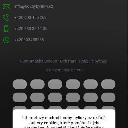
info
@
houbybylinky.cz
+420 603 455 268
+420 733 36 11 35
+420603455268
Numismatika Beroun
Golfstart
Houby a bylinky
Biorezonance Beroun
Internetový obchod houby-bylinky.cz ukládá
soubory cookies, které pomáhají k jeho