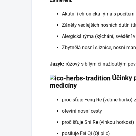
Zaměření:
Akutní i chronická rýma s pocite
Záněty vedlejších nosních dutin (tla
Alergická rýma (kýchání, svědění v 
Zbytnělá nosní sliznice, nosní man
Jazyk:
růžový s bílým či nažloutlým po
Účinky p
medicíny
pročišťuje Feng Re (větrné horko) z
otevírá nosní cesty
pročišťuje Shi Re (vlhkou horkost)
posiluje Fei Qi (Qi plic)