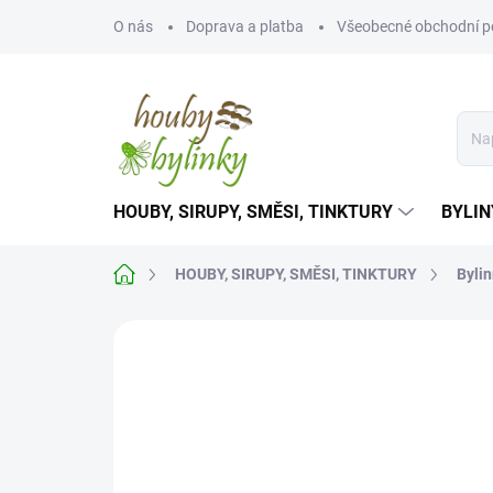
Přejít
O nás
Doprava a platba
Všeobecné obchodní 
na
obsah
HOUBY, SIRUPY, SMĚSI, TINKTURY
BYLIN
Domů
HOUBY, SIRUPY, SMĚSI, TINKTURY
Byli
Neohodnoceno
Podrobnosti hodnoce