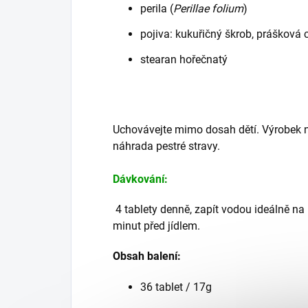
perila (
Perillae folium
)
pojiva: kukuřičný škrob, prášková 
stearan hořečnatý
Uchovávejte mimo dosah dětí. Výrobek nen
náhrada pestré stravy.
Dávkování
:
4 tablety denně, zapít vodou ideálně na
minut před jídlem.
Obsah balení:
36 tablet / 17g