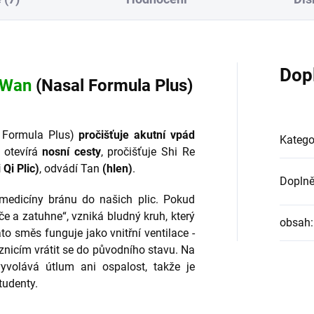
Dop
Wan
(Nasal Formula Plus)
 Formula Plus)
pročišťuje akutní vpád
Katego
 otevírá
nosní cesty
, pročišťuje Shi Re
 Qi Plic)
, odvádí Tan
(hlen)
.
Doplně
 medicíny bránu do našich plic. Pokud
eče a zatuhne“, vzniká bludný kruh, který
obsah
:
to směs funguje jako vnitřní ventilace -
znicím vrátit se do původního stavu. Na
vyvolává útlum ani ospalost, takže je
tudenty.