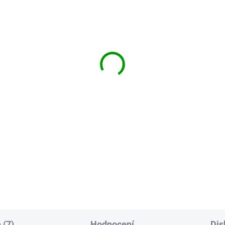
 (7)
Hodnocení
Dis