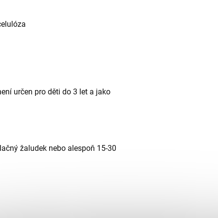
celulóza
í určen pro děti do 3 let a jako
 lačný žaludek nebo alespoň 15-30