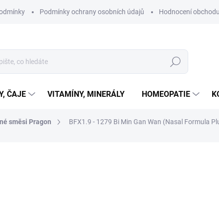
podmínky
Podmínky ochrany osobních údajů
Hodnocení obchod
Hledat
Y, ČAJE
VITAMÍNY, MINERÁLY
HOMEOPATIE
K
nné směsi Pragon
BFX1.9 - 1279 Bi Min Gan Wan (Nasal Formula Plu
ní
ZNAČKA:
PRAGON
390 Kč
Měrná
10,83 Kč / 1 ks
cena:
SKLADEM
MŮŽEME DORUČIT DO:
11.8.2