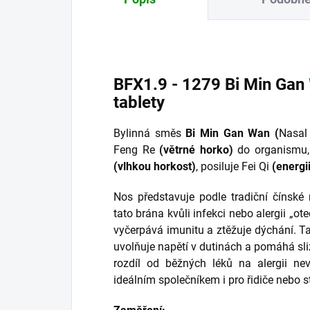
BFX1.9 - 1279 Bi Min Gan
tablety
Bylinná směs
Bi Min Gan Wan (
Nasal
Feng Re
(větrné horko)
do organismu,
(vlhkou horkost)
, posiluje Fei Qi
(energii
Nos představuje podle tradiční čínské
tato brána kvůli infekci nebo alergii „ot
vyčerpává imunitu a ztěžuje dýchání. Ta
uvolňuje napětí v dutinách a pomáhá sli
rozdíl od běžných léků na alergii ne
ideálním společníkem i pro řidiče nebo s