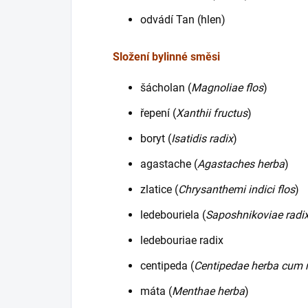
odvádí Tan (hlen)
Složení bylinné směsi
šácholan (
Magnoliae flos
)
řepení (
Xanthii fructus
)
boryt (
Isatidis radix
)
agastache (
Agastaches herba
)
zlatice (
Chrysanthemi indici flos
)
ledebouriela (
Saposhnikoviae radi
ledebouriae radix
centipeda (
Centipedae herba cum 
máta (
Menthae herba
)