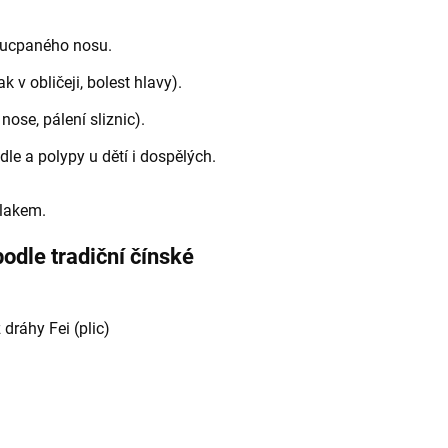
m ucpaného nosu.
k v obličeji, bolest hlavy).
nose, pálení sliznic).
dle a polypy u dětí i dospělých.
vlakem.
odle tradiční čínské
 dráhy Fei (plic)