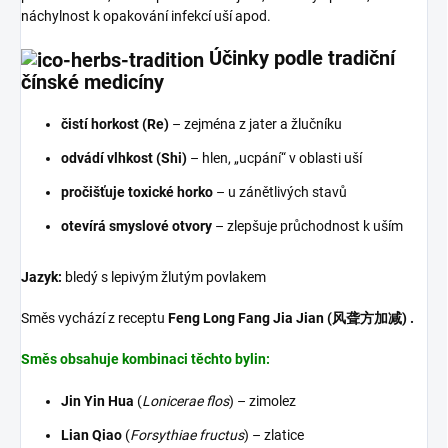
náchylnost k opakování infekcí uší apod.
Účinky podle tradiční
čínské medicíny
čistí horkost (Re)
– zejména z jater a žlučníku
odvádí vlhkost (Shi)
– hlen, „ucpání“ v oblasti uší
pročišťuje toxické horko
– u zánětlivých stavů
otevírá smyslové otvory
– zlepšuje průchodnost k uším
Jazyk:
bledý s lepivým žlutým povlakem
Směs vychází z receptu
F
eng Long Fang Jia Jian (风聋方加减) .
Směs obsahuje kombinaci těchto bylin:
Jin Yin Hua
(
Lonicerae flos
) – zimolez
Lian Qiao
(
Forsythiae fructus
) – zlatice