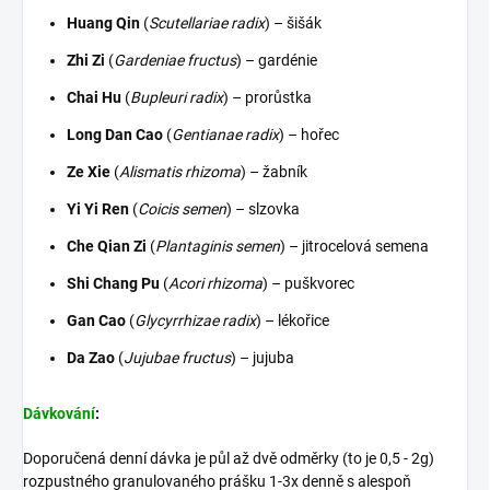
Huang Qin
(
Scutellariae radix
) – šišák
Zhi Zi
(
Gardeniae fructus
) – gardénie
Chai Hu
(
Bupleuri radix
) – prorůstka
Long Dan Cao
(
Gentianae radix
) – hořec
Ze Xie
(
Alismatis rhizoma
) – žabník
Yi Yi Ren
(
Coicis semen
) – slzovka
Che Qian Zi
(
Plantaginis semen
) – jitrocelová semena
Shi Chang Pu
(
Acori rhizoma
) – puškvorec
Gan Cao
(
Glycyrrhizae radix
) – lékořice
Da Zao
(
Jujubae fructus
) – jujuba
Dávkování
:
Doporučená denní dávka je půl až dvě odměrky (to je 0,5 - 2g)
rozpustného granulovaného prášku 1-3x denně s alespoň