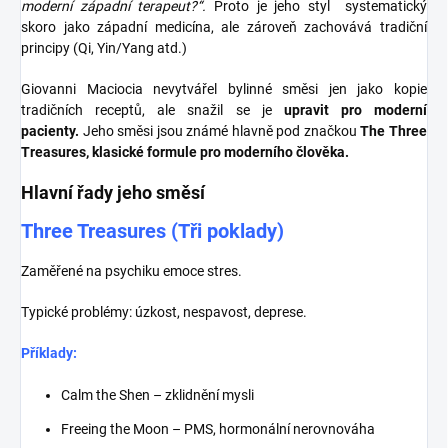
moderní západní terapeut?“.
Proto je jeho styl systematický
skoro jako západní medicína,
ale zároveň zachovává tradiční
principy (Qi, Yin/Yang atd.)
Giovanni Maciocia nevytvářel bylinné směsi jen jako kopie
tradičních receptů, ale snažil se je
upravit pro moderní
pacienty.
Jeho směsi jsou známé hlavně pod značkou
The Three
Treasures, klasické formule pro moderního člověka.
Hlavní řady jeho směsí
Three Treasures (Tři poklady)
Zaměřené na psychiku emoce stres.
Typické problémy: úzkost, nespavost, deprese.
Příklady:
Calm the Shen – zklidnění mysli
Freeing the Moon – PMS, hormonální nerovnováha