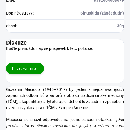
EAN
:
8592664008079
Doplněk stravy
:
Sinusitida (zánět dutin)
obsah
:
30g
Diskuze
Buďte první, kdo napíše příspěvek k této položce.
Přidat komentář
Giovanni Maciocia (1945–2017) byl jeden z nejuznávanějších
západních odborníků a autorů v oblasti tradiční čínské medicíny
(TČM), akupunktury a fytoterapie. Jeho dílo zásadním způsobem
ovlivnilo výuku a praxi TČM v Evropě i Americe.
Maciocia se snažil odpovědět na jednu zásadní otázku:
„Jak
převést starou čínskou medicínu do jazyka, kterému rozumí