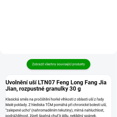
Komplexní podpora krku a
efekt. Je to v tradiční čínské
lymfatického systému. Vydří
medicíně často užívaná...
sirup vychází z rozšířeného a
modernizovaného receptu
tradiční čínské medicíny Nei
Xiao...
Zobrazit všechny související produkty
Uvolnění uší LTN07 Feng Long Fang Jia
Jian, rozpustné granulky 30 g
Klasická směs na pročištění horké vlhkosti z oblasti uší z řady
Malé poklady. Z hlediska TČM pomáhá při chronické bolesti uší,
"zalepené ucho" (nahromaděním tekutiny), mírná nahluchlost,
podrážděnost, žízeň špatná chuť k jídlu, neklidný spánek,