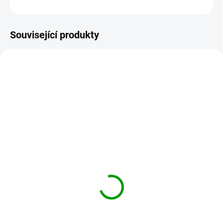
ZEPTAT SE
HLÍDAT
Související produkty
ZAJECI-SIRUP
VYDRI-SIRUP
SKLADEM
SKLADEM
Zaječí sirup - ucho 200ml
Vydří sirup - MANDLE -
- Xiao Chai Hu Tang
Nei Xiao Luo Li Pian -
200ml
199 Kč
199 Kč
Do košíku
Do košíku
Zaječí sirup je poměrně zvláštní
směs a má celkem širokospektrý