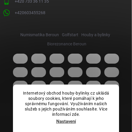
+420 733 36 11 35
+420603455268
Numismatika Beroun
Golfstart
Houby a bylinky
Biorezonance Beroun
Internetový obchod houby-bylinky.cz ukládá
soubory cookies, které pomáhají k jeho
správnému fungování. Využíváním našich
služeb s jejich používáním souhlasíte. Více
informací zde.
Nastavení