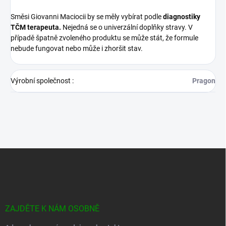
Směsi Giovanni Maciocii by se měly vybírat podle
diagnostiky
TČM terapeuta.
Nejedná se o univerzální doplňky stravy. V
případě špatně zvoleného produktu se může stát, že formule
nebude fungovat nebo může i zhoršit stav.
Výrobní společnost
:
Pragon
Z
á
p
a
t
í
ZAJDĚTE K NÁM OSOBNĚ