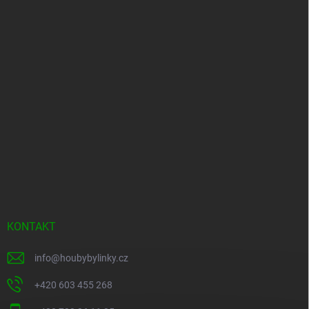
KONTAKT
info
@
houbybylinky.cz
+420 603 455 268