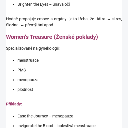
Brighten the Eyes – únava očí
Hodně propojuje emoce s orgány jako třeba, že Játra ↔ stres,
Slezina ↔ přemýtání apod.
Women’s Treasure (Ženské poklady)
Specializované na gynekologii:
menstruace
PMS
menopauza
plodnost
Příklady:
Ease the Journey – menopauza
Invigorate the Blood – bolestivá menstruace