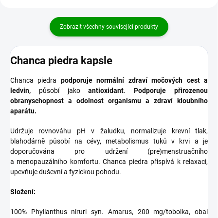
Zobrazit všechny související produkty
Chanca piedra kapsle
Chanca piedra
podporuje normální zdraví močových cest a
ledvin,
působí jako
antioxidant
.
Podporuje přirozenou
obranyschopnost a odolnost organismu a zdraví kloubního
aparátu.
Udržuje rovnováhu pH v žaludku, normalizuje krevní tlak,
blahodárně působí na cévy, metabolismus tuků v krvi a je
doporučována pro udržení (pre)menstruačního
a menopauzálního komfortu. Chanca piedra přispívá k relaxaci,
upevňuje duševní a fyzickou pohodu.
Složení:
100% Phyllanthus niruri syn. Amarus, 200 mg/tobolka, obal