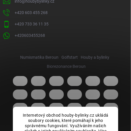
info
@
houbybylinky.cz
+420 603 455 268
+420 733 36 11 35
+420603455268
Numismatika Beroun
Golfstart
Houby a bylinky
Biorezonance Beroun
Internetový obchod houby-bylinky.cz ukládá
soubory cookies, které pomáhají k jeho
správnému fungování. Využíváním našich