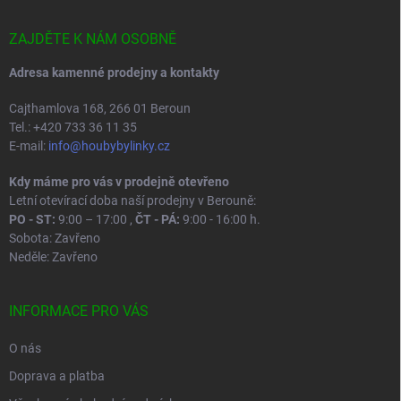
a
t
í
ZAJDĚTE K NÁM OSOBNĚ
Adresa kamenné prodejny a kontakty
Cajthamlova 168, 266 01 Beroun
Tel.: +420 733 36 11 35
E-mail:
info@houbybylinky.cz
Kdy máme pro vás v prodejně otevřeno
Letní otevírací doba naší prodejny v Berouně:
PO - ST:
9:00 – 17:00 ,
ČT - PÁ:
9:00 - 16:00 h.
Sobota: Zavřeno
Neděle: Zavřeno
INFORMACE PRO VÁS
O nás
Doprava a platba