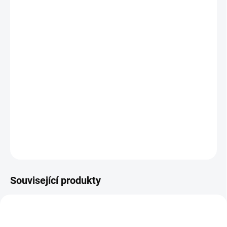
MOŽNOSTI
DORUČENÍ
−
+
Přidat do košíku
Chanca piedra
podporuje normální zdraví močových cest a
ledvin,
působí jako
antioxidant
.
Podporuje přirozenou
obranyschopnost a odolnost organismu a zdraví kloubního
aparátu.
DETAILNÍ INFORMACE
ZEPTAT SE
HLÍDAT
Související produkty
CHANCA-PIEDRA-VETERINA-50ML
MY-KIDNEY