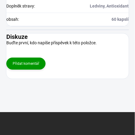
Doplněk stravy
:
Ledviny, Antioxidant
obsah
:
60 kapslí
Diskuze
Buďte první, kdo napíše příspěvek k této položce.
Přidat komentář
Z
á
p