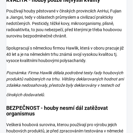
Používají houby pěstované v čínských provinciích AnHui, Fujian
a Jiangxi, tedy v oblastech průmyslem a civilizací prakticky
nedotčených. Pesticidy, těžké kovy, mikroorganismy, plísně,
radioaktivita, to jsou nebezpečí, před kterými je třeba houbovou
surovinu bezpodmínečně chránit.
Spolupracují s německou firmou Hawlik, která v oboru pracuje již
40 let a je na německém trhu známá svojí vysokou kvalitou tj.
vysoce kvalitními houbovými polysacharidy.
Poznámka: Firma Hawlik dělala podrobné testy řady houbových
produktů nabízených na trhu. Většiny deklarovaných hodnot ani
zdaleka nedosahovaly, přestože byly deklarovány v testech od
čínských
dodavatelů.
BEZPEČNOST - houby nesmí dál zatěžovat
organismus
Veškerá houbová surovina, kterou používají pro výrobu jejich
houbových produktů, je před zpracováním testována v německé