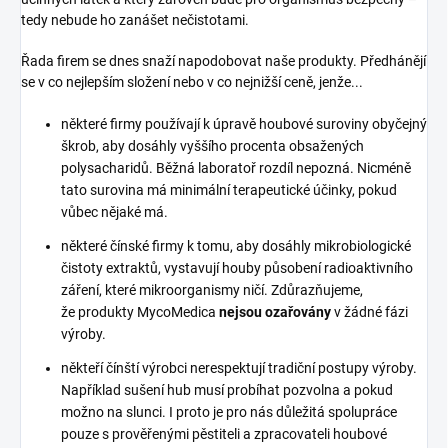
tedy nebude ho zanášet nečistotami.
Řada firem se dnes snaží napodobovat naše produkty. Předhánějí
se v co nejlepším složení nebo v co nejnižší ceně, jenže...
některé firmy používají k úpravě houbové suroviny obyčejný
škrob, aby dosáhly vyššího procenta obsažených
polysacharidů. Běžná laboratoř rozdíl nepozná. Nicméně
tato surovina má minimální terapeutické účinky, pokud
vůbec nějaké má.
některé čínské firmy k tomu, aby dosáhly mikrobiologické
čistoty extraktů, vystavují houby působení radioaktivního
záření, které mikroorganismy ničí. Zdůrazňujeme,
že produkty MycoMedica
nejsou ozařovány
v žádné fázi
výroby.
někteří čínští výrobci nerespektují tradiční postupy výroby.
Například sušení hub musí probíhat pozvolna a pokud
možno na slunci. I proto je pro nás důležitá spolupráce
pouze s prověřenými pěstiteli a zpracovateli houbové