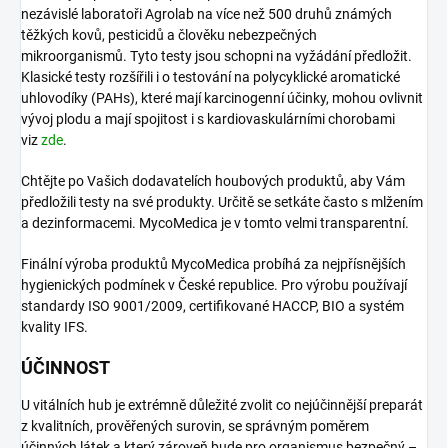
nezávislé laboratoři Agrolab na více než 500 druhů známých
těžkých kovů, pesticidů a člověku nebezpečných
mikroorganismů. Tyto testy jsou schopni na vyžádání předložit.
Klasické testy rozšířili i o testování na polycyklické aromatické
uhlovodíky (PAHs), které mají karcinogenní účinky, mohou ovlivnit
vývoj plodu a mají spojitost i s kardiovaskulárními chorobami
viz
zde
.
Chtějte po Vašich dodavatelích houbových produktů, aby Vám
předložili testy na své produkty. Určitě se setkáte často s mlžením
a dezinformacemi. MycoMedica je v tomto velmi transparentní.
Finální výroba produktů MycoMedica probíhá za nejpřísnějších
hygienických podmínek v České republice. Pro výrobu používají
standardy ISO 9001/2009, certifikované HACCP, BIO a systém
kvality IFS.
ÚČINNOST
U vitálních hub je extrémně důležité zvolit co nejúčinnější preparát
z kvalitních, prověřených surovin, se správným poměrem
účinných látek a který zároveň bude pro organismus bezpečný –