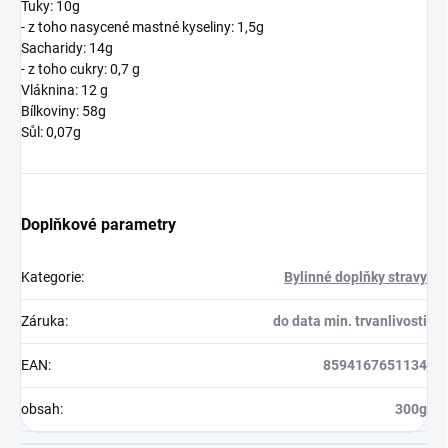
Tuky: 10g
- z toho nasycené mastné kyseliny: 1,5g
Sacharidy: 14g
- z toho cukry: 0,7 g
Vláknina: 12 g
Bílkoviny: 58g
Sůl: 0,07g
Doplňkové parametry
Kategorie
:
Bylinné doplňky stravy
Záruka
:
do data min. trvanlivosti
EAN
:
8594167651134
obsah
:
300g