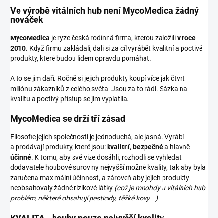
Ve výrobě vitálních hub není MycoMedica žádný
nováček
MycoMedica
je ryze česká rodinná firma, kterou založili
v roce
2010.
Když firmu zakládali, dali si za cíl vyrábět kvalitní a poctivé
produkty, které budou lidem opravdu pomáhat.
A to se jim daří. Ročně si jejich produkty koupí více jak čtvrt
miliónu zákazníků z celého světa. Jsou za to rádi. Sázka na
kvalitu a poctivý přístup se jim vyplatila.
MycoMedica se drží tří zásad
Filosofie jejich společnosti je jednoduchá, ale jasná. Vyrábí
a prodávají produkty, které jsou:
kvalitní
,
bezpečné
a hlavně
účinné
. K tomu, aby své vize dosáhli, rozhodli se vyhledat
dodavatele houbové suroviny nejvyšší možné kvality, tak aby byla
zaručena maximální účinnost, a zároveň aby jejich produkty
neobsahovaly žádné rizikové látky
(což je mnohdy u vitálních hub
problém, některé obsahují pesticidy, těžké kovy...)
.
KVALITA - houby pouze nejvyšší kvality