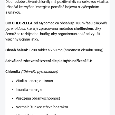
Dlouhodobé užívání chlorelly má pozitivní vliv na celkovou vitalitu.
Přispívá ke zvýšení energie a pomáhá bojovat s vyčerpáním
a únavou.
BIO CHLORELLA
od Mycomedica obsahuje 100 % řasu
Chlorella
pyrenoidosa,
která je zpracovaná metodou
shellbroken
, díky
čemuž se rozbije obal buňky, aby organismus dokázal využít
všechny účinné látky.
Obsah balení:
1200 tablet á 250 mg (hmotnost obsahu 300g)
Schválená zdravotní tvrzení dle platných nařízení EU:
Chlorella
(Chlorella pyrenoidosa)
Vitalita - energie - tonus
Imunita - energie
Přirozená obranyschopnost
Normální funkce střevního traktu