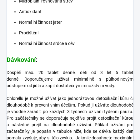
Mikrobiální rovnováha střev
Antioxidant
Normální činnost jater
Pročištění
Normální činnost srdce a cév
Dávkování
:
Dospělí max. 20 tablet denně, děti od 3 let 5 tablet
denně.
Doporučujeme užívat minimálně s půlhodinovým
odstupem od jídla a
zapít dostatečným množstvím vody.
Chlorellu je možné užívat jako jednorázovou detoxikační kůru či
dlouhodobě k preventivním účelům. Pokud ji užíváte dlouhodobě
je vhodné zařadit po každých 3 týdnech užívání týdenní pauzu.
Pro začátečníky se doporučuje nejdříve projít detoxikační kůrou
a následně přejít na dlouhodobé užívání. Příklad užívání pro
začátečníky je popsán v tabulce níže, kde se dávka každý den
pomalu zvyšuje, aby si tělo zvyklo. Jakmile dosáhnete maximální