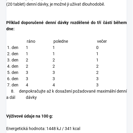
(20 tablet) denní dávky, je možné ji užívat dlouhodobě.
Příklad doporučené denní dávky rozdělené do tří částí během
dne:
ráno
poledne
večer
1. den
1
1
0
2. den
1
1
1
3. den
2
2
1
4. den
2
2
2
5. den
3
3
2
6. den
3
3
3
7. den
4
4
3
8. den
pokračujte až k dosažení požadované maximální denní
a dál
dávky
Výživové údaje na 100 g:
Energetická hodnota: 1448 kJ / 341 kcal