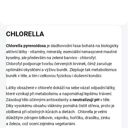
CHLORELLA
Chlorella pyrenoidosa
je sladkovodní řasa bohatá na biologicky
aktivní látky - vitamíny, minerály, esenciální nenasycené mastné
kyseliny, ale především na zelené barvivo - chlorofyl.
Chlorofyl podporuje tvorbu červených krvinek, čímž zaručuje
optimální okysličení a výživu buněk. Zlepšuje tak metabolismus
buněk v těle, a tím i celkovou fyzickou i duševní kondici.
Látky obsažené v chloreře dokáží na sebe vázat odpadní látky,
které vznikají při metabolismu a napomáhají lepšímu trávení.
Zásobují tělo účinnými antioxidanty a
neutralizují pH
v těle.
Díky vysokému obsahu vlákniny pomáhá čistit střeva, proto je
oblíbená při očistných kůrách a dietách. Chlorella je velmi
důležitým zdrojem bílkovin, vápníku, hořčíku, draslíku, zinku
a železa, což ocení zejména vegetariáni.