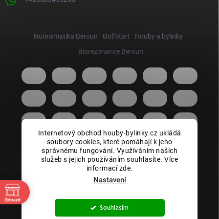
Numismatika Beroun
Golfstart
Houby a bylinky
Biorezonance Beroun
Internetový obchod houby-bylinky.cz ukládá
soubory cookies, které pomáhají k jeho
správnému fungování. Využíváním našich
služeb s jejich používáním souhlasíte. Více
informací zde.
Nastavení
Zobrazit
Copyright 2026
Houby bylinky.cz
. Všechna práva vyhrazena.
Souhlasím
Vytvořil Shoptet