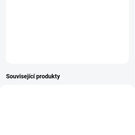
Kořeněná směs kurkumy s ovocným pomerančem a nádechem
vanilky. Zahřeje, povzbudí a potěší svou aromatickou chutí kdykoli
během dne.
DETAILNÍ INFORMACE
ZEPTAT SE
HLÍDAT
Související produkty
SMES-DETOX
SMES-VITAMIN