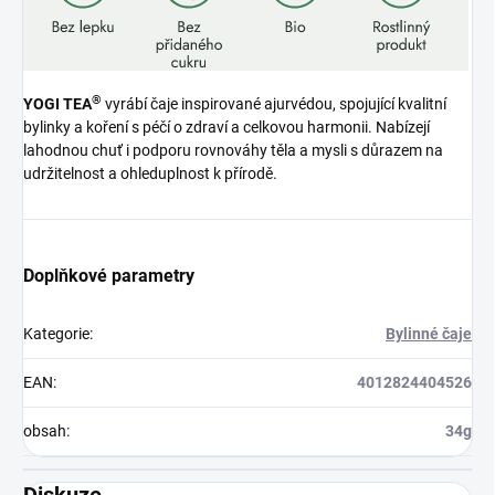
®
YOGI TEA
vyrábí čaje inspirované ajurvédou, spojující kvalitní
bylinky a koření s péčí o zdraví a celkovou harmonii. Nabízejí
lahodnou chuť i podporu rovnováhy těla a mysli s důrazem na
udržitelnost a ohleduplnost k přírodě.
Doplňkové parametry
Kategorie
:
Bylinné čaje
EAN
:
4012824404526
obsah
:
34g