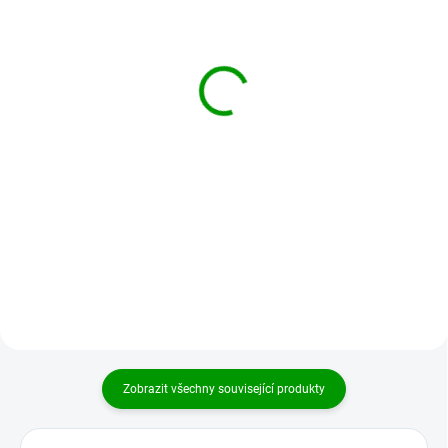
SKLADEM
SKLADEM
Bylinná směs Detox 50g
Bylinná směs Vitamín
50g
55 Kč
55 Kč
Do košíku
Do košíku
Vyvážená bylinná směs určená k
očistné kůře organismu. Podpora
Bylinná směs plná vitamínů na
detoxikace organismu od
posílení imunity a zvýšení
škodlivin. Příprava nálevu: 1-2
energie. Lze jej užívat i
čajové lžičky...
dlouhodobě. Jedná se o příjemně
svěží kyselkavou směs, kterou je...
Zobrazit všechny související produkty