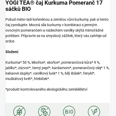
YOGI TEA® čaj Kurkuma Pomeranč 17
sáčků BIO
Pokud máte rádi kořeněnou a zemitou vůni kurkumy, pak si tento
čaj zamilujete. Mocná síla kurkumy v kombinaci s jemným
ovocným pomerančem a nádechem vanilky skýtá mimořádné
potěšení. Připravte se na smyslový zážitek, který vás zahřeje od
srdce.
Složení:
Kurkuma* 50 %, lékořice*, skořice*, pomerančová kůra* 9 %,
jablko*, zázvor*, černý pepř*, kardamom*, pomerančový olej* 1 %,
kakaové slupky*, vanilkový lusk* 1 %, bílý ibišek*, fenykl*,
muškátový květ*, hřebíček*.
*produkt kontrolovaného ekologického zemědělství