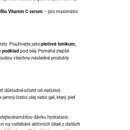
d
Bio Vitamin C serum
– pro maximální
rsty. Používejte jako
pleťové tonikum,
o
podklad
pod olej. Pomáhá zlepšit
ž budou všechny následné produkty
eť důkladně očistit od nečistot,
emný čisticí olej nebo gel, který pleť
opřejte okamžitou dávku hydratace.
ví na vstřebání aktivních látek z dalších