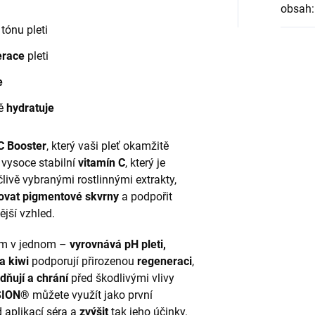
obsah
:
tónu pleti
erace
pleti
e
vě
hydratuje
C Booster
, který vaši pleť okamžitě
vysoce stabilní
vitamín C
, který je
člivě vybranými rostlinnými extrakty,
ovat pigmentové skvrny
a podpořit
ější vzhled.
rum v jednom –
vyrovnává pH pleti,
 a kiwi
podporují přirozenou
regeneraci
,
idňují a chrání
před škodlivými vlivy
ISION®
můžete využít jako první
 aplikací séra a
zvýšit
tak jeho účinky.