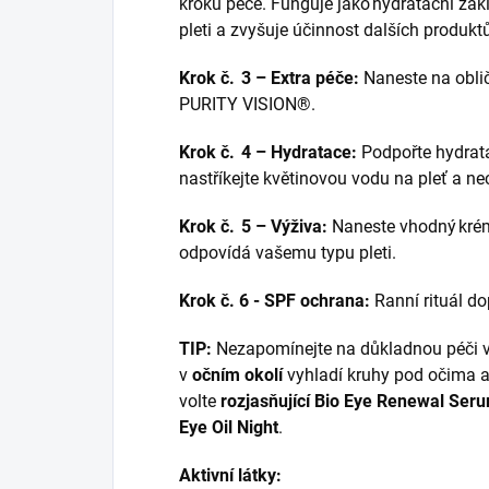
kroků péče. Funguje jako hydratační zá
pleti a zvyšuje účinnost dalších produkt
Krok č. 3 – Extra péče:
Naneste na oblič
PURITY VISION®.
Krok č. 4 – Hydratace:
Podpořte hydratac
nastříkejte květinovou vodu na pleť a nec
Krok č. 5 – Výživa:
Naneste vhodný krém
odpovídá vašemu typu pleti.
Krok č. 6 - SPF ochrana:
Ranní rituál do
TIP:
Nezapomínejte na důkladnou péči v o
v
očním okolí
vyhladí kruhy pod očima a 
volte
rozjasňující Bio Eye Renewal Ser
Eye Oil Night
.
Aktivní látky: