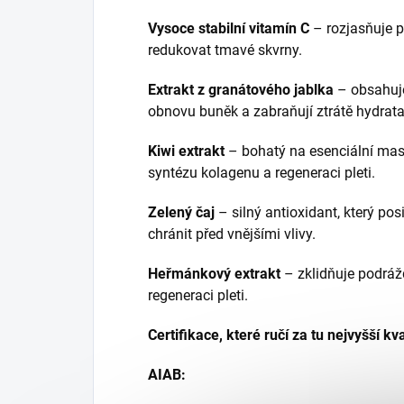
Vysoce stabilní vitamín C
– rozjasňuje p
redukovat tmavé skvrny.
Extrakt z granátového jablka
– obsahuje
obnovu buněk a zabraňují ztrátě hydrata
Kiwi extrakt
– bohatý na esenciální mast
syntézu kolagenu a regeneraci pleti.
Zelený čaj
– silný antioxidant, který po
chránit před vnějšími vlivy.
Heřmánkový extrakt
– zklidňuje podráž
regeneraci pleti.
Certifikace, které ručí za tu nejvyšší kv
AIAB: