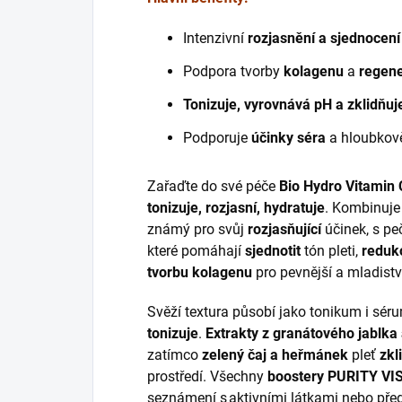
Intenzivní
rozjasnění a sjednocení
Podpora tvorby
kolagenu
a
regen
Tonizuje, vyrovnává pH a zklidňuj
Podporuje
účinky séra
a hloubko
Zařaďte do své péče
Bio Hydro Vitamin 
tonizuje, rozjasní, hydratuje
. Kombinuje 
známý pro svůj
rozjasňující
účinek, s pe
které pomáhají
sjednotit
tón pleti,
reduk
tvorbu kolagenu
pro pevnější a mladistv
Svěží textura působí jako tonikum i sé
tonizuje
.
Extrakty z granátového jablka
zatímco
zelený čaj a heřmánek
pleť
zkl
prostředí. Všechny
boostery PURITY V
seznámení s aktivními látkami nebo před