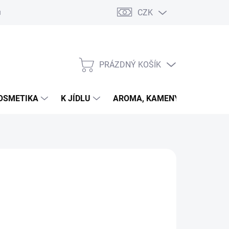
CZK
u
PRÁZDNÝ KOŠÍK
NÁKUPNÍ
KOŠÍK
OSMETIKA
K JÍDLU
AROMA, KAMENY
VETER
026
MOŽNOSTI DORUČENÍ