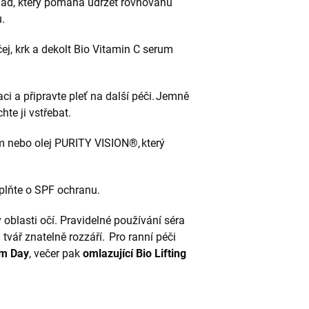
klad, který pomáhá udržet rovnováhu
ů.
ej, krk a dekolt Bio Vitamin C serum
i a připravte pleť na další péči. Jemně
hte ji vstřebat.
 nebo olej PURITY VISION®, který
plňte o SPF ochranu.
blasti očí. Pravidelné používání séra
tvář znatelně rozzáří. Pro ranní péči
um Day
, večer pak
omlazující Bio Lifting