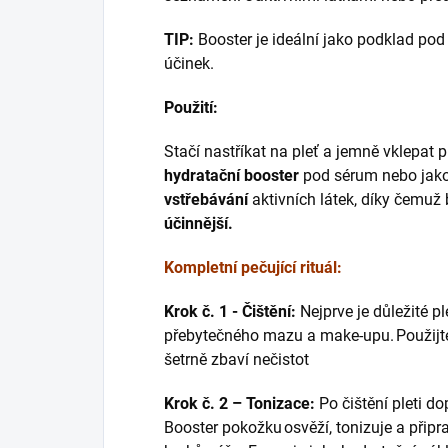
TIP:
Booster je ideální jako podklad po
účinek.
Použití:
Stačí nastříkat na pleť a jemně vklepat p
hydratační booster
pod sérum nebo jak
vstřebávání
aktivních látek, díky čemu
účinnější.
Kompletní pečující rituál:
Krok č. 1 - Čištění:
Nejprve je důležité pl
přebytečného mazu a make-upu. Použijte j
šetrně zbaví nečistot
Krok č. 2 – Tonizace:
Po čištění pleti d
Booster pokožku osvěží, tonizuje a připra