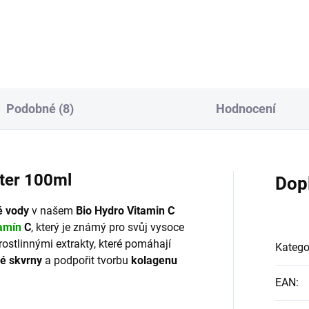
má antiseptické účinky.
nergii". Znamená to, že v
ě bolesti se nedostává
ičného zásobení...
Podobné (8)
Hodnocení
ter 100ml
Dop
é vody
v našem
Bio Hydro Vitamin C
tamín
C
, který je známý pro svůj vysoce
rostlinnými extrakty, které pomáhají
Katego
é skvrny
a podpořit tvorbu
kolagenu
EAN
: