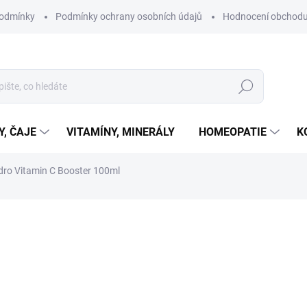
podmínky
Podmínky ochrany osobních údajů
Hodnocení obchod
Hledat
Y, ČAJE
VITAMÍNY, MINERÁLY
HOMEOPATIE
K
dro Vitamin C Booster 100ml
ní
ZNAČKA:
PURITY VISION
349 Kč
Měrná
SKLADEM
cena:
MŮŽEME DORUČIT DO:
11.8.2