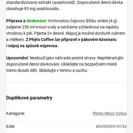
standardizovaný extrakt (asiaticosid). Doporučená denní dávka
obsahuje 95 mg asiaticosidu.
Příprava a
dávkování
:
Vrchovatou čajovou lžičku směsi (4 g)
zalijeme 250 ml vroucí vody a necháme zchladnout na teplotu
vhodnou k pití. Pijeme 2× denně. Nápoj je možné dochutit cukrem
a mlékem.
Z Phyto Coffee lze připravit v pákovém kávovaru
i nápoj na způsob espressa.
Upozornění
: Neslouží jako náhrada pestré stravy. Nepřekračujte
doporučené denní dávkování. Ukládejte na bezpečném místě
mimo dosah dětí. Skladujte v temnu a suchu.
Doplňkové parametry
Kategorie
:
Phyto Myco Cofee
EAN
:
8595595919742