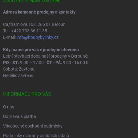
í
ZAJDĚTE K NÁM OSOBNĚ
Adresa kamenné prodejny a kontakty
Cajthamlova 168, 266 01 Beroun
Tel.: +420 733 36 11 35
E-mail:
info@houbybylinky.cz
Kdy máme pro vás v prodejně otevřeno
Letní otevírací doba naší prodejny v Berouně:
PO - ST:
9:00 – 17:00 ,
ČT - PÁ:
9:00 - 16:00 h.
Sobota: Zavřeno
Neděle: Zavřeno
INFORMACE PRO VÁS
O nás
Doprava a platba
Všeobecné obchodní podmínky
Podmínky ochrany osobních údajů