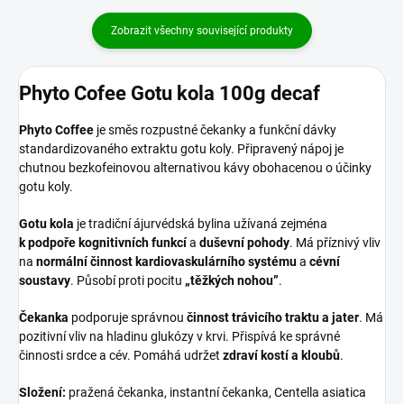
Zobrazit všechny související produkty
Phyto Cofee Gotu kola 100g decaf
Phyto Coffee
je směs rozpustné čekanky a funkční dávky
standardizovaného extraktu gotu koly. Připravený nápoj je
chutnou bezkofeinovou alternativou kávy obohacenou o účinky
gotu koly.
Gotu kola
je tradiční ájurvédská bylina užívaná zejména
k podpoře kognitivních funkcí
a
duševní pohody
. Má příznivý vliv
na
normální činnost kardiovaskulárního systému
a
cévní
soustavy
. Působí proti pocitu
„těžkých nohou”
.
Čekanka
podporuje správnou
činnost trávicího traktu a jater
. Má
pozitivní vliv na hladinu glukózy v krvi. Přispívá ke správné
činnosti srdce a cév. Pomáhá udržet
zdraví kostí a kloubů
.
Složení:
pražená čekanka, instantní čekanka, Centella asiatica