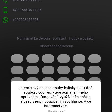
+420 603 455 268
+420 733 36 11 35
+420603455268
Numismatika Beroun
Golfstart
Houby a bylinky
Biorezonance Beroun
Internetový obchod houby-bylinky.cz ukládá
soubory cookies, které pomáhají k jeho
správnému fungování. Využíváním našich
služeb s jejich používáním souhlasíte. Více
informací zde.