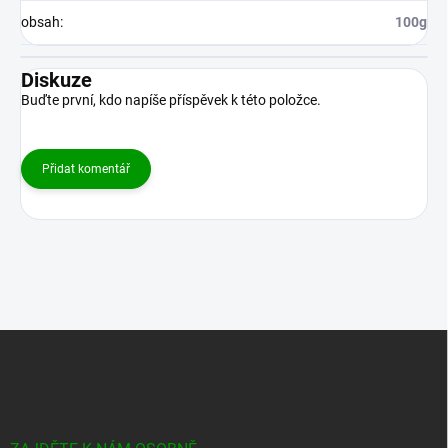
obsah
:
100g
Diskuze
Buďte první, kdo napíše příspěvek k této položce.
Přidat komentář
Z
á
p
a
t