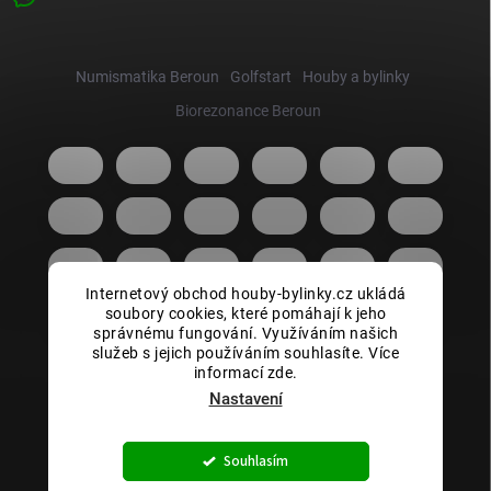
Numismatika Beroun
Golfstart
Houby a bylinky
Biorezonance Beroun
Internetový obchod houby-bylinky.cz ukládá
soubory cookies, které pomáhají k jeho
správnému fungování. Využíváním našich
služeb s jejich používáním souhlasíte. Více
informací zde.
Nastavení
Copyright 2026
Houby bylinky.cz
. Všechna práva vyhrazena.
Souhlasím
Vytvořil Shoptet