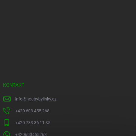
KONTAKT
info
@
houbybylinky.cz
+420 603 455 268
+420 733 36 11 35
+420603455268