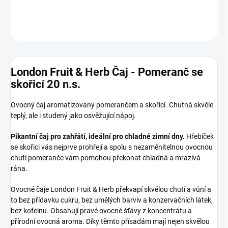
DETAILNÍ INFORMACE
ZEPTAT SE
HLÍDAT
London Fruit & Herb Čaj - Pomeranč se
skořicí 20 n.s.
Ovocný čaj aromatizovaný pomerančem a skořicí. Chutná skvěle
teplý, ale i studený jako osvěžující nápoj.
Pikantní čaj pro zahřátí, ideální pro chladné zimní dny.
Hřebíček
se skořici vás nejprve prohřejí a spolu s nezaměnitelnou ovocnou
chutí pomeranče vám pomohou překonat chladná a mrazivá
rána.
Ovocné čaje London Fruit & Herb překvapí skvělou chutí a vůní a
to bez přídavku cukru, bez umělých barviv a konzervačních látek,
bez kofeinu. Obsahují pravé ovocné šťávy z koncentrátu a
přírodní ovocná aroma. Díky těmto přísadám mají nejen skvělou