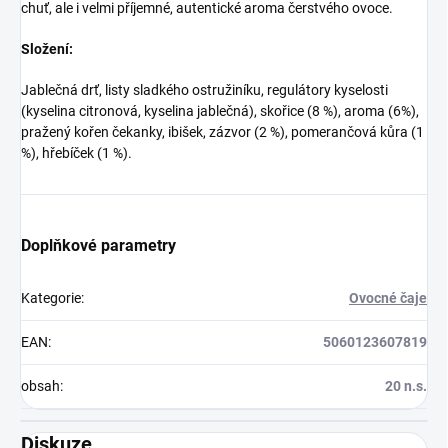
chuť, ale i velmi příjemné, autentické aroma čerstvého ovoce.
Složení:
Jablečná drť, listy sladkého ostružiníku, regulátory kyselosti
(kyselina citronová, kyselina jablečná), skořice (8 %), aroma (6%),
pražený kořen čekanky, ibišek, zázvor (2 %), pomerančová kůra (1
%), hřebíček (1 %).
Doplňkové parametry
Kategorie
:
Ovocné čaje
EAN
:
5060123607819
obsah
:
20 n.s.
Diskuze